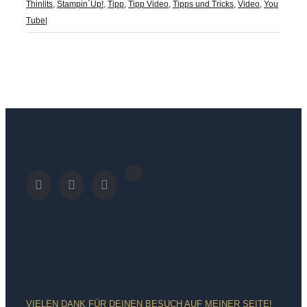
Thinlits
,
Stampin´Up!
,
Tipp
,
Tipp Video
,
Tipps und Tricks
,
Video
,
You
Tube
|
VIELEN DANK FÜR DEINEN BESUCH AUF MEINER SEITE!