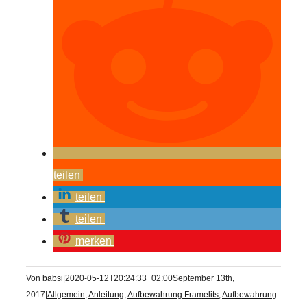
teilen
teilen
teilen
merken
Von
babsi
|
2020-05-12T20:24:33+02:00
September 13th,
2017
|
Allgemein
,
Anleitung
,
Aufbewahrung Framelits
,
Aufbewahrung