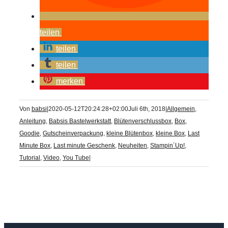
teilen
teilen
teilen
merken
Von
babsi
|
2020-05-12T20:24:28+02:00
Juli 6th, 2018
|
Allgemein
,
Anleitung
,
Babsis Bastelwerkstatt
,
Blütenverschlussbox
,
Box
,
Goodie
,
Gutscheinverpackung
,
kleine Blütenbox
,
kleine Box
,
Last
Minute Box
,
Last minute Geschenk
,
Neuheiten
,
Stampin´Up!
,
Tutorial
,
Video
,
You Tube
|