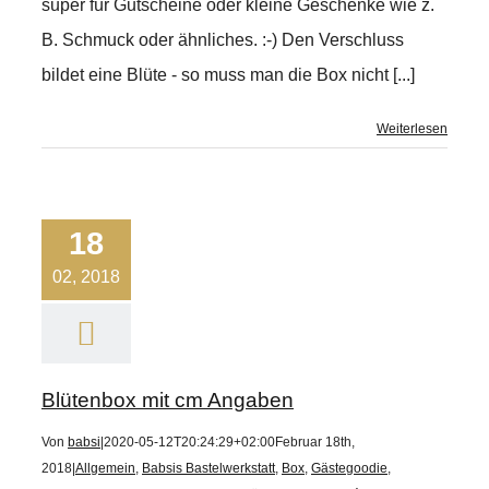
super für Gutscheine oder kleine Geschenke wie z.
B. Schmuck oder ähnliches. :-) Den Verschluss
bildet eine Blüte - so muss man die Box nicht [...]
Weiterlesen
18
02, 2018
Blütenbox mit cm Angaben
Von
babsi
|
2020-05-12T20:24:29+02:00
Februar 18th,
2018
|
Allgemein
,
Babsis Bastelwerkstatt
,
Box
,
Gästegoodie
,