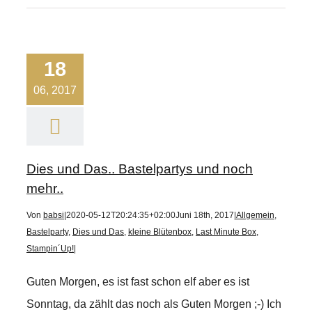
18
06, 2017
Dies und Das.. Bastelpartys und noch
mehr..
Von
babsi
|
2020-05-12T20:24:35+02:00
Juni 18th, 2017
|
Allgemein
,
Bastelparty
,
Dies und Das
,
kleine Blütenbox
,
Last Minute Box
,
Stampin´Up!
|
Guten Morgen, es ist fast schon elf aber es ist
Sonntag, da zählt das noch als Guten Morgen ;-) Ich