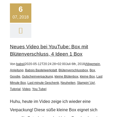
6
07, 2018
Neues Video bei YouTube: Box mit
Blütenverschluss, 4 Ideen 1 Box
Von
babsi
|
2020-05-12T20:24:28+02:00
Juli 6th, 2018
|
Allgemein
,
Anleitung
,
Babsis Bastelwerkstatt
,
Blütenverschlussbox
,
Box
,
Goodie
,
Gutscheinverpackung
,
kleine Blütenbox
,
kleine Box
,
Last
Minute Box
,
Last minute Geschenk
,
Neuheiten
,
Stampin´Up!
,
Tutorial
,
Video
,
You Tube
|
Huhu, heute im Video zeige ich wieder eine
Verpackung! Diese süße kleine Box eignet sich