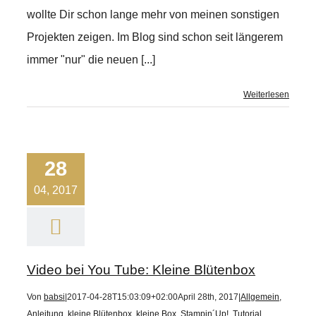
wollte Dir schon lange mehr von meinen sonstigen
Projekten zeigen. Im Blog sind schon seit längerem
immer "nur" die neuen [...]
Weiterlesen
28
04, 2017
Video bei You Tube: Kleine Blütenbox
Von
babsi
|
2017-04-28T15:03:09+02:00
April 28th, 2017
|
Allgemein
,
Anleitung
,
kleine Blütenbox
,
kleine Box
,
Stampin´Up!
,
Tutorial
,