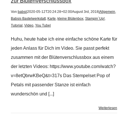
zur Blütenverschlussbox
Von
babsi
|
2020-05-12T20:24:28+02:00
August 3rd, 2018
|
Allgemein
,
Babsis Bastelwerkstatt
,
Karte
,
kleine Blütenbox
,
Stampin´Up!
,
Tutorial
,
Video
,
You Tube
|
Huhu, heute habe ich eine einfache schöne Karte für
jeden Anlass für Dich im Video. Sie passt perfekt
zusammen mit der Blütenverschlussbox aus einem
der letzten Videos: https://www.youtube.com/watch?
v=8etQbrwKBeQ&t=317s Das Stempelset Pop of
Petals mit passender Stanze ist einfach
wunderschön und [...]
Weiterlesen