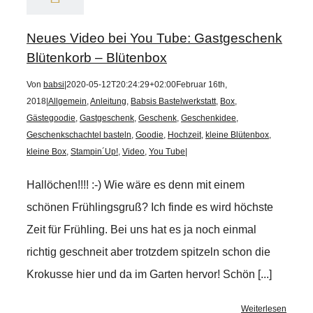
Neues Video bei You Tube: Gastgeschenk
Blütenkorb – Blütenbox
Von
babsi
|
2020-05-12T20:24:29+02:00
Februar 16th,
2018
|
Allgemein
,
Anleitung
,
Babsis Bastelwerkstatt
,
Box
,
Gästegoodie
,
Gastgeschenk
,
Geschenk
,
Geschenkidee
,
Geschenkschachtel basteln
,
Goodie
,
Hochzeit
,
kleine Blütenbox
,
kleine Box
,
Stampin´Up!
,
Video
,
You Tube
|
Hallöchen!!!! :-) Wie wäre es denn mit einem
schönen Frühlingsgruß? Ich finde es wird höchste
Zeit für Frühling. Bei uns hat es ja noch einmal
richtig geschneit aber trotzdem spitzeln schon die
Krokusse hier und da im Garten hervor! Schön [...]
Weiterlesen