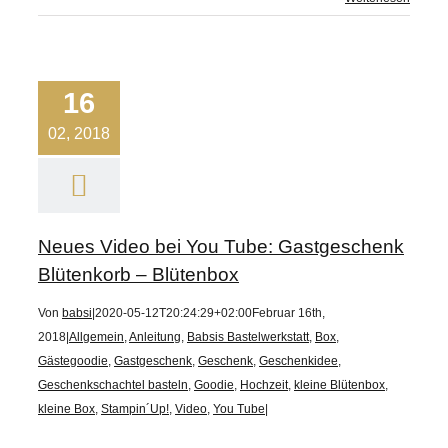
16
02, 2018
Neues Video bei You Tube: Gastgeschenk
Blütenkorb – Blütenbox
Von
babsi
|
2020-05-12T20:24:29+02:00
Februar 16th,
2018
|
Allgemein
,
Anleitung
,
Babsis Bastelwerkstatt
,
Box
,
Gästegoodie
,
Gastgeschenk
,
Geschenk
,
Geschenkidee
,
Geschenkschachtel basteln
,
Goodie
,
Hochzeit
,
kleine Blütenbox
,
kleine Box
,
Stampin´Up!
,
Video
,
You Tube
|