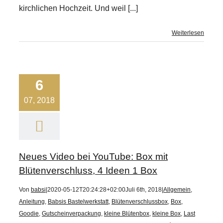
kirchlichen Hochzeit. Und weil [...]
Weiterlesen
6
07, 2018
Neues Video bei YouTube: Box mit
Blütenverschluss, 4 Ideen 1 Box
Von
babsi
|
2020-05-12T20:24:28+02:00
Juli 6th, 2018
|
Allgemein
,
Anleitung
,
Babsis Bastelwerkstatt
,
Blütenverschlussbox
,
Box
,
Goodie
,
Gutscheinverpackung
,
kleine Blütenbox
,
kleine Box
,
Last