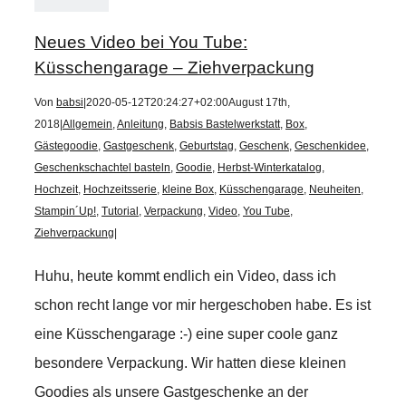
Neues Video bei You Tube:
Küsschengarage – Ziehverpackung
Von
babsi
|
2020-05-12T20:24:27+02:00
August 17th,
2018
|
Allgemein
,
Anleitung
,
Babsis Bastelwerkstatt
,
Box
,
Gästegoodie
,
Gastgeschenk
,
Geburtstag
,
Geschenk
,
Geschenkidee
,
Geschenkschachtel basteln
,
Goodie
,
Herbst-Winterkatalog
,
Hochzeit
,
Hochzeitsserie
,
kleine Box
,
Küsschengarage
,
Neuheiten
,
Stampin´Up!
,
Tutorial
,
Verpackung
,
Video
,
You Tube
,
Ziehverpackung
|
Huhu, heute kommt endlich ein Video, dass ich
schon recht lange vor mir hergeschoben habe. Es ist
eine Küsschengarage :-) eine super coole ganz
besondere Verpackung. Wir hatten diese kleinen
Goodies als unsere Gastgeschenke an der