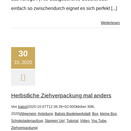
einfach so zwischendurch eignet es sich perfekt [...]
Weiterlesen
30
10, 2020
Herbstliche Ziehverpackung mal anders
Von
babsi
|
2020-10-07T12:36:39+02:00
Oktober 30th,
2020
|
Allgemein
,
Anleitung
,
Babsis Bastelwerkstatt
,
Box
,
kleine Box
,
Schokoladenaufzug
,
Stampin´Up!
,
Tutorial
,
Video
,
You Tube
,
Ziehverpackung
|