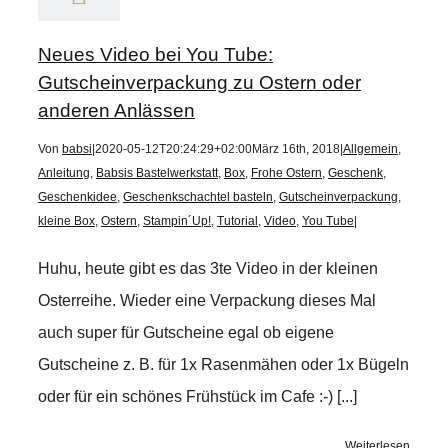
Neues Video bei You Tube:
Gutscheinverpackung zu Ostern oder
anderen Anlässen
Von
babsi
|
2020-05-12T20:24:29+02:00
März 16th, 2018
|
Allgemein
,
Anleitung
,
Babsis Bastelwerkstatt
,
Box
,
Frohe Ostern
,
Geschenk
,
Geschenkidee
,
Geschenkschachtel basteln
,
Gutscheinverpackung
,
kleine Box
,
Ostern
,
Stampin´Up!
,
Tutorial
,
Video
,
You Tube
|
Huhu, heute gibt es das 3te Video in der kleinen
Osterreihe. Wieder eine Verpackung dieses Mal
auch super für Gutscheine egal ob eigene
Gutscheine z. B. für 1x Rasenmähen oder 1x Bügeln
oder für ein schönes Frühstück im Cafe :-) [...]
Weiterlesen