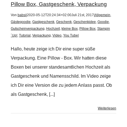
Pillow Box, Gastgeschenk, Verpackung
Von
babsi
|
2020-05-12T20:24:34+02:00
Juli 21st, 2017
|
Allgemein
,
Gästegoodie
,
Gastgeschenk
,
Geschenk
,
Geschenkidee
,
Goodie
,
Gutscheinverpackung
,
Hochzeit
,
kleine Box
,
Pillow Box
,
Stampin
´Up!
,
Tutorial
,
Verpackung
,
Video
,
You Tube
|
Hallo, heute zeige ich Dir eine super süße
Verpackung. Eine Pillow - Box. Wir hatten diese
Boxen bei unserer standesamtlichen Hochzeit als
Gastgeschenk und Namensschild. Im Video zeige
ich Dir eine Version die zu jedem Anlass passt. Ob
als Gastgeschenk, [...]
Weiterlesen