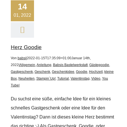
14
01, 2022
Herz Goodie
Von
babsi
|
2022-01-15T17:35:09+01:00
Januar 14th,
2022
|
Allgemein
,
Anleitung
,
Babsis Bastelwerkstatt
,
Gästegoodie
,
Gastgeschenk
,
Geschenk
,
Geschenkidee
,
Goodie
,
Hochzeit
,
kleine
Box
,
Neuheiten
,
Stampin´Up!
,
Tutorial
,
Valentinstag
,
Video
,
You
Tube
|
Du suchst eine süße, einfache Idee für ein kleines
schnelles Gastgeschenk oder eine Idee für den
Valentinstag? Dann ist dieses kleine Herz bestimmt
das richtige :-) Als Gastgeschenk, Goodie, oder