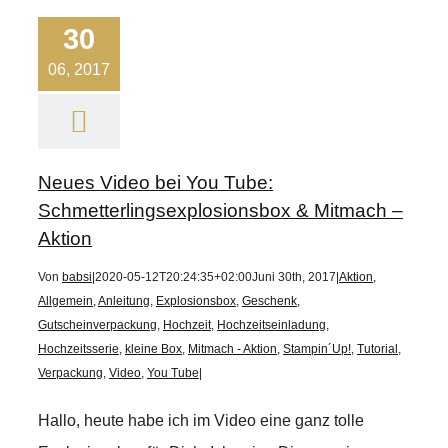
30
06, 2017
Neues Video bei You Tube:
Schmetterlingsexplosionsbox & Mitmach –
Aktion
Von
babsi
|
2020-05-12T20:24:35+02:00
Juni 30th, 2017
|
Aktion
,
Allgemein
,
Anleitung
,
Explosionsbox
,
Geschenk
,
Gutscheinverpackung
,
Hochzeit
,
Hochzeitseinladung
,
Hochzeitsserie
,
kleine Box
,
Mitmach - Aktion
,
Stampin´Up!
,
Tutorial
,
Verpackung
,
Video
,
You Tube
|
Hallo, heute habe ich im Video eine ganz tolle