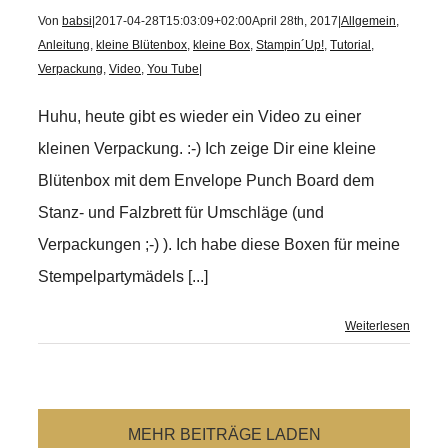
Von
babsi
|
2017-04-28T15:03:09+02:00
April 28th, 2017
|
Allgemein
,
Anleitung
,
kleine Blütenbox
,
kleine Box
,
Stampin´Up!
,
Tutorial
,
Verpackung
,
Video
,
You Tube
|
Huhu, heute gibt es wieder ein Video zu einer
kleinen Verpackung. :-) Ich zeige Dir eine kleine
Blütenbox mit dem Envelope Punch Board dem
Stanz- und Falzbrett für Umschläge (und
Verpackungen ;-) ). Ich habe diese Boxen für meine
Stempelpartymädels [...]
Weiterlesen
MEHR BEITRÄGE LADEN