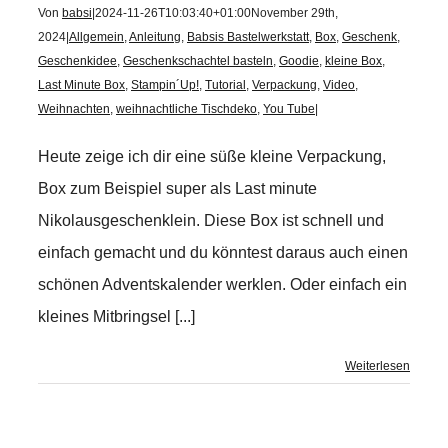
Von
babsi
|
2024-11-26T10:03:40+01:00
November 29th,
2024
|
Allgemein
,
Anleitung
,
Babsis Bastelwerkstatt
,
Box
,
Geschenk
,
Geschenkidee
,
Geschenkschachtel basteln
,
Goodie
,
kleine Box
,
Last Minute Box
,
Stampin´Up!
,
Tutorial
,
Verpackung
,
Video
,
Weihnachten
,
weihnachtliche Tischdeko
,
You Tube
|
Heute zeige ich dir eine süße kleine Verpackung,
Box zum Beispiel super als Last minute
Nikolausgeschenklein. Diese Box ist schnell und
einfach gemacht und du könntest daraus auch einen
schönen Adventskalender werklen. Oder einfach ein
kleines Mitbringsel [...]
Weiterlesen