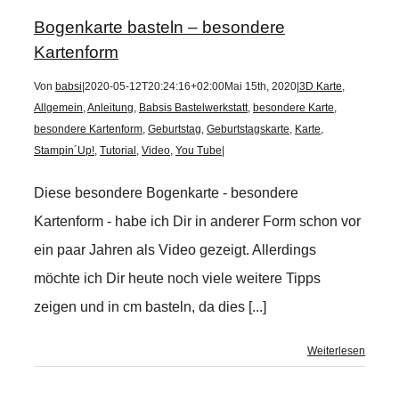
Bogenkarte basteln – besondere
Kartenform
Von
babsi
|
2020-05-12T20:24:16+02:00
Mai 15th, 2020
|
3D Karte
,
Allgemein
,
Anleitung
,
Babsis Bastelwerkstatt
,
besondere Karte
,
besondere Kartenform
,
Geburtstag
,
Geburtstagskarte
,
Karte
,
Stampin´Up!
,
Tutorial
,
Video
,
You Tube
|
Diese besondere Bogenkarte - besondere
Kartenform - habe ich Dir in anderer Form schon vor
ein paar Jahren als Video gezeigt. Allerdings
möchte ich Dir heute noch viele weitere Tipps
zeigen und in cm basteln, da dies [...]
Weiterlesen