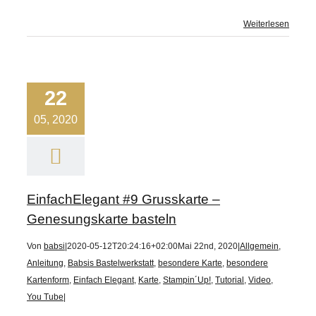
Weiterlesen
22
05, 2020
EinfachElegant #9 Grusskarte –
Genesungskarte basteln
Von
babsi
|
2020-05-12T20:24:16+02:00
Mai 22nd, 2020
|
Allgemein
,
Anleitung
,
Babsis Bastelwerkstatt
,
besondere Karte
,
besondere
Kartenform
,
Einfach Elegant
,
Karte
,
Stampin´Up!
,
Tutorial
,
Video
,
You Tube
|