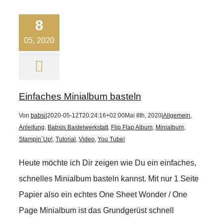
8
05, 2020
Einfaches Minialbum basteln
Von
babsi
|
2020-05-12T20:24:16+02:00
Mai 8th, 2020
|
Allgemein
,
Anleitung
,
Babsis Bastelwerkstatt
,
Flip Flap Album
,
Minialbum
,
Stampin´Up!
,
Tutorial
,
Video
,
You Tube
|
Heute möchte ich Dir zeigen wie Du ein einfaches,
schnelles Minialbum basteln kannst. Mit nur 1 Seite
Papier also ein echtes One Sheet Wonder / One
Page Minialbum ist das Grundgerüst schnell