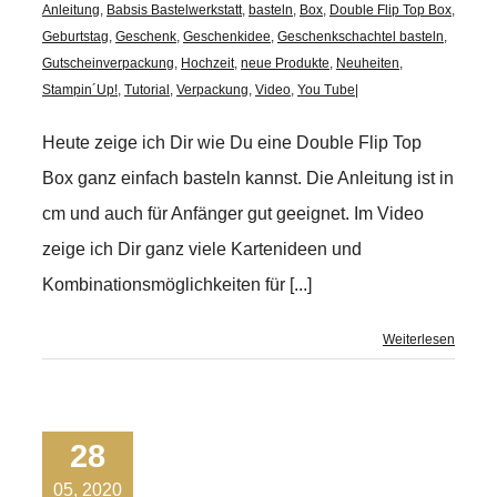
Anleitung
,
Babsis Bastelwerkstatt
,
basteln
,
Box
,
Double Flip Top Box
,
Geburtstag
,
Geschenk
,
Geschenkidee
,
Geschenkschachtel basteln
,
Gutscheinverpackung
,
Hochzeit
,
neue Produkte
,
Neuheiten
,
Stampin´Up!
,
Tutorial
,
Verpackung
,
Video
,
You Tube
|
Heute zeige ich Dir wie Du eine Double Flip Top
Box ganz einfach basteln kannst. Die Anleitung ist in
cm und auch für Anfänger gut geeignet. Im Video
zeige ich Dir ganz viele Kartenideen und
Kombinationsmöglichkeiten für [...]
Weiterlesen
28
05, 2020