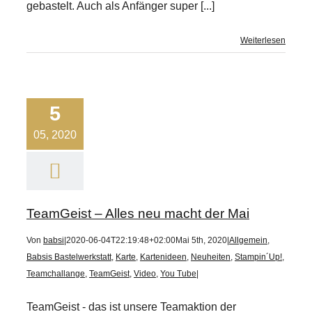
gebastelt. Auch als Anfänger super [...]
Weiterlesen
5
05, 2020
TeamGeist – Alles neu macht der Mai
Von
babsi
|
2020-06-04T22:19:48+02:00
Mai 5th, 2020
|
Allgemein
,
Babsis Bastelwerkstatt
,
Karte
,
Kartenideen
,
Neuheiten
,
Stampin´Up!
,
Teamchallange
,
TeamGeist
,
Video
,
You Tube
|
TeamGeist - das ist unsere Teamaktion der