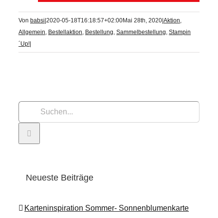
Von
babsi
|
2020-05-18T16:18:57+02:00
Mai 28th, 2020
|
Aktion
,
Allgemein
,
Bestellaktion
,
Bestellung
,
Sammelbestellung
,
Stampin
´Up!
|
Suche
nach:
Neueste Beiträge
Karteninspiration Sommer- Sonnenblumenkarte