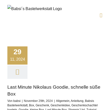
Zum
Inhalt
springen
29
11, 2024
Last Minute Nikolaus Goodie, schnelle süße
Box
Von
babsi
|
November 29th, 2024
|
Allgemein
,
Anleitung
,
Babsis
Bastelwerkstatt
,
Box
,
Geschenk
,
Geschenkidee
,
Geschenkschachtel
basteln
,
Goodie
,
kleine Box
,
Last Minute Box
,
Stampin´Up!
,
Tutorial
,