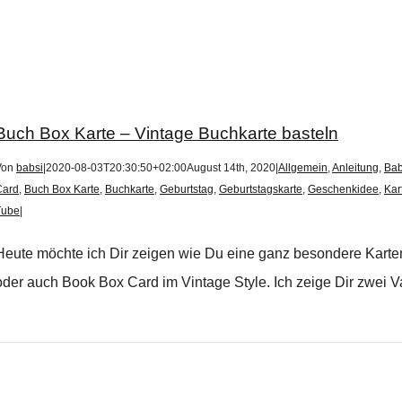
Buch Box Karte – Vintage Buchkarte basteln
Von
babsi
|
2020-08-03T20:30:50+02:00
August 14th, 2020
|
Allgemein
,
Anleitung
,
Bab
Card
,
Buch Box Karte
,
Buchkarte
,
Geburtstag
,
Geburtstagskarte
,
Geschenkidee
,
Kar
Tube
|
Heute möchte ich Dir zeigen wie Du eine ganz besondere Karten
oder auch Book Box Card im Vintage Style. Ich zeige Dir zwei Va