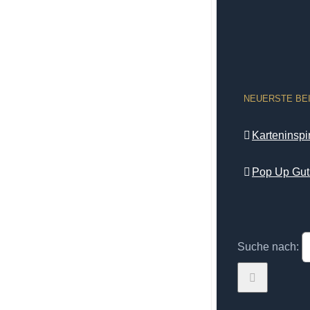
NEUERSTE BE
Karteninsp
Pop Up Gut
Suche nach: