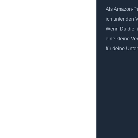
Als Amazon-Par
ich unter den 
Wenn Du die, ü
eine kleine Ve
für deine Unte