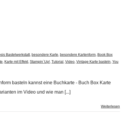
sis Bastelwerkstatt
,
besondere Karte
,
besondere Kartenform
,
Book Box
te
,
Karte mit Effekt
,
Stampin´Up!
,
Tutorial
,
Video
,
Vintage Karte basteln
,
You
form basteln kannst eine Buchkarte - Buch Box Karte
rianten im Video und wie man [...]
Weiterlesen