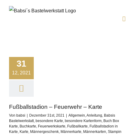
Zum
Inhalt
springen
31
12, 2021
Fußballstadion – Feuerwehr – Karte
Von
babsi
|
Dezember 31st, 2021
|
Allgemein
,
Anleitung
,
Babsis
Bastelwerkstatt
,
besondere Karte
,
besondere Kartenform
,
Buch Box
Karte
,
Buchkarte
,
Feuerwerkskarte
,
Fußballkarte
,
Fußballstadion in
Karte
,
Karte
,
Männergeschenk
,
Männerkarte
,
Männerkarten
,
Stampin