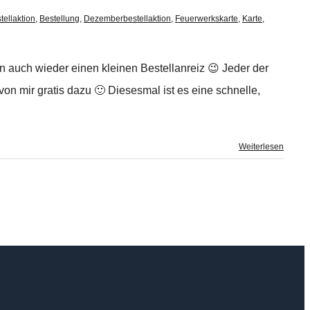
tellaktion
,
Bestellung
,
Dezemberbestellaktion
,
Feuerwerkskarte
,
Karte
,
n auch wieder einen kleinen Bestellanreiz 😉 Jeder der
on mir gratis dazu 🙂 Diesesmal ist es eine schnelle,
Weiterlesen