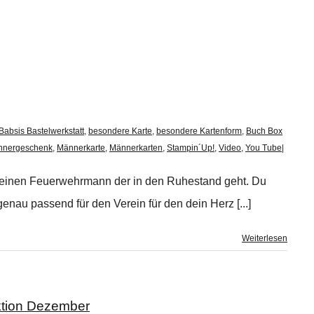
Babsis Bastelwerkstatt
,
besondere Karte
,
besondere Kartenform
,
Buch Box
nnergeschenk
,
Männerkarte
,
Männerkarten
,
Stampin´Up!
,
Video
,
You Tube
|
ür einen Feuerwehrmann der in den Ruhestand geht. Du
enau passend für den Verein für den dein Herz [...]
Weiterlesen
ktion Dezember