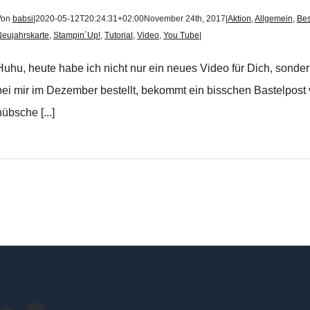
Von
babsi
|
2020-05-12T20:24:31+02:00
November 24th, 2017
|
Aktion
,
Allgemein
,
Bes
eujahrskarte
,
Stampin´Up!
,
Tutorial
,
Video
,
You Tube
|
Huhu, heute habe ich nicht nur ein neues Video für Dich, sonder
bei mir im Dezember bestellt, bekommt ein bisschen Bastelpost v
hübsche [...]