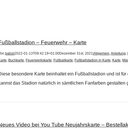
Fußballstadion – Feuerwehr – Karte
Von
babsi
|
2022-01-13T09:42:19+01:00
Dezember 31st, 2021
|
Allgemein
,
Anleitung
,
arte
,
Buchkarte
,
Feuerwerkskarte
,
Fußballkarte
,
Fußballstadion in Karte
,
Karte
,
Mä
Diese besondere Karte beinhaltet ein Fußballstadion und ist f
kannst das Stadion natürlich in sämtlichen Fanfarben gestalten g
Neues Video bei You Tube Neujahrskarte – Bestella