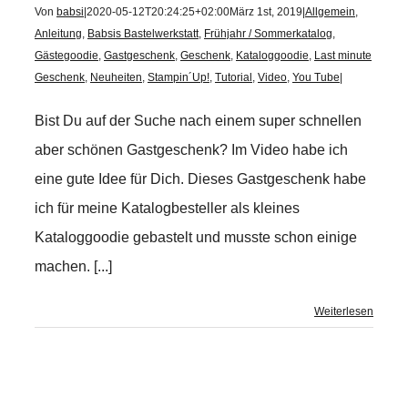
Von
babsi
|
2020-05-12T20:24:25+02:00
März 1st, 2019
|
Allgemein
,
Anleitung
,
Babsis Bastelwerkstatt
,
Frühjahr / Sommerkatalog
,
Gästegoodie
,
Gastgeschenk
,
Geschenk
,
Kataloggoodie
,
Last minute
Geschenk
,
Neuheiten
,
Stampin´Up!
,
Tutorial
,
Video
,
You Tube
|
Bist Du auf der Suche nach einem super schnellen
aber schönen Gastgeschenk? Im Video habe ich
eine gute Idee für Dich. Dieses Gastgeschenk habe
ich für meine Katalogbesteller als kleines
Kataloggoodie gebastelt und musste schon einige
machen. [...]
Weiterlesen