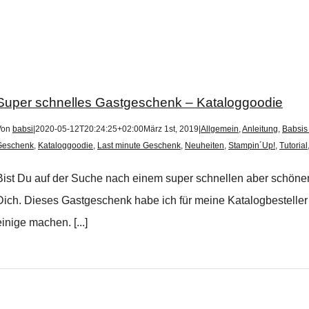
Super schnelles Gastgeschenk – Kataloggoodie
Von
babsi
|
2020-05-12T20:24:25+02:00
März 1st, 2019
|
Allgemein
,
Anleitung
,
Babsis 
Geschenk
,
Kataloggoodie
,
Last minute Geschenk
,
Neuheiten
,
Stampin´Up!
,
Tutorial
Bist Du auf der Suche nach einem super schnellen aber schöne
Dich. Dieses Gastgeschenk habe ich für meine Katalogbesteller
einige machen. [...]