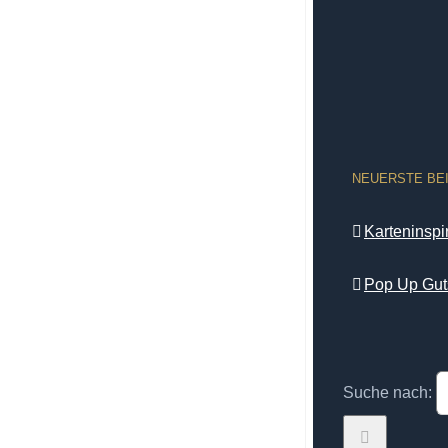
NEUERSTE BE
Karteninsp
Pop Up Gut
Suche nach: