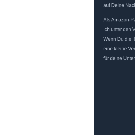
auf Deine Nach
Als Amazon-Par
ich unter den 
Wenn Du die, ü
eine kleine Ve
für deine Unte