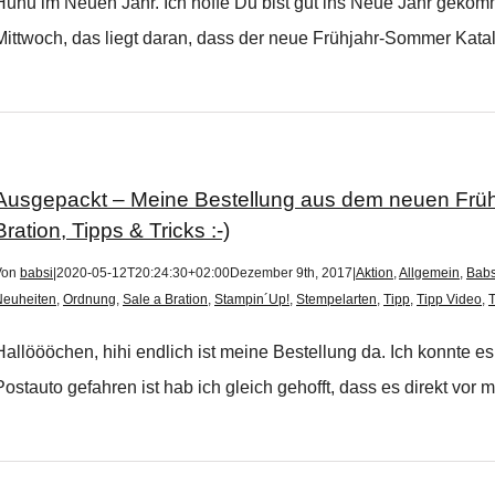
Huhu im Neuen Jahr. Ich hoffe Du bist gut ins Neue Jahr gek
Mittwoch, das liegt daran, dass der neue Frühjahr-Sommer Katalog
Ausgepackt – Meine Bestellung aus dem neuen Frühj
Bration, Tipps & Tricks :-)
Von
babsi
|
2020-05-12T20:24:30+02:00
Dezember 9th, 2017
|
Aktion
,
Allgemein
,
Babs
Neuheiten
,
Ordnung
,
Sale a Bration
,
Stampin´Up!
,
Stempelarten
,
Tipp
,
Tipp Video
,
T
Hallöööchen, hihi endlich ist meine Bestellung da. Ich konnte 
Postauto gefahren ist hab ich gleich gehofft, dass es direkt vor mei