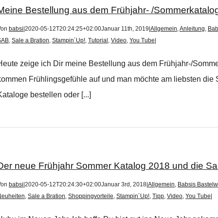
Meine Bestellung aus dem Frühjahr- /Sommerkatalo
Von
babsi
|
2020-05-12T20:24:25+02:00
Januar 11th, 2019
|
Allgemein
,
Anleitung
,
Bab
SAB
,
Sale a Bration
,
Stampin´Up!
,
Tutorial
,
Video
,
You Tube
|
Heute zeige ich Dir meine Bestellung aus dem Frühjahr-/Somme
kommen Frühlingsgefühle auf und man möchte am liebsten die Sc
Kataloge bestellen oder [...]
Der neue Frühjahr Sommer Katalog 2018 und die Sale
Von
babsi
|
2020-05-12T20:24:30+02:00
Januar 3rd, 2018
|
Allgemein
,
Babsis Bastelw
Neuheiten
,
Sale a Bration
,
Shoppingvorteile
,
Stampin´Up!
,
Tipp
,
Video
,
You Tube
|