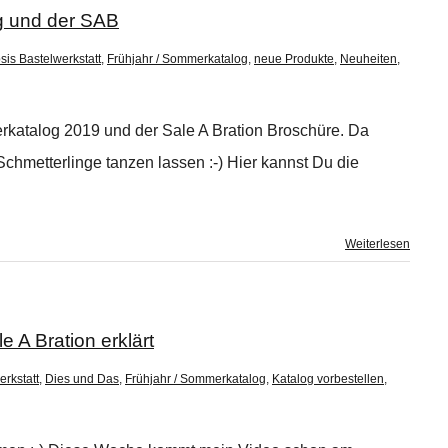
g und der SAB
sis Bastelwerkstatt
,
Frühjahr / Sommerkatalog
,
neue Produkte
,
Neuheiten
,
rkatalog 2019 und der Sale A Bration Broschüre. Da
hmetterlinge tanzen lassen :-) Hier kannst Du die
Weiterlesen
 A Bration erklärt
erkstatt
,
Dies und Das
,
Frühjahr / Sommerkatalog
,
Katalog vorbestellen
,