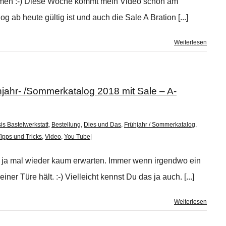
ommen :-) Diese Woche kommt mein Video schon am
 ab heute gültig ist und auch die Sale A Bration [...]
Weiterlesen
ahr- /Sommerkatalog 2018 mit Sale – A-
is Bastelwerkstatt
,
Bestellung
,
Dies und Das
,
Frühjahr / Sommerkatalog
,
ipps und Tricks
,
Video
,
You Tube
|
es ja mal wieder kaum erwarten. Immer wenn irgendwo ein
ner Türe hält. :-) Vielleicht kennst Du das ja auch. [...]
Weiterlesen