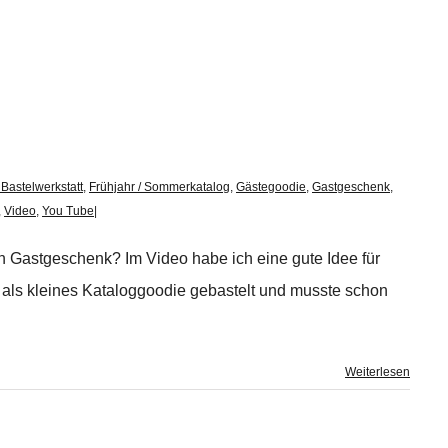
Bastelwerkstatt
,
Frühjahr / Sommerkatalog
,
Gästegoodie
,
Gastgeschenk
,
,
Video
,
You Tube
|
n Gastgeschenk? Im Video habe ich eine gute Idee für
 als kleines Kataloggoodie gebastelt und musste schon
Weiterlesen