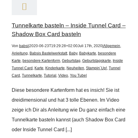
Tunnelkarte basteln – Inside Tunnel Card –
Shadow Box Card basteln
Von
babsi
|
2020-06-23T19:29:28+02:00
Juli 17th, 2020
|
Allgemein
,
Anleitung
,
Babsis Bastelwerkstatt
,
Baby
,
Babykarte
,
besondere
Karte
,
besondere Kartenform
,
Geburtstag
,
Geburtstagskarte
,
Inside
Tunnel Card
,
Karte
,
Kinderkarte
,
Neuheiten
,
Stampin´Up!
,
Tunnel
Card
,
Tunnelkarte
,
Tutorial
,
Video
,
You Tube
|
Diese besondere Kartenform hat es insich! Sie ist
dreidimensional und hat 3 tolle Ebenen. Im Video
zeige ich Dir als Anleitung wie Du ganz einfach eine
Tunnelkarte basteln kannst (auch Shadow Box Card
oder Inside Tunnel Card [...]