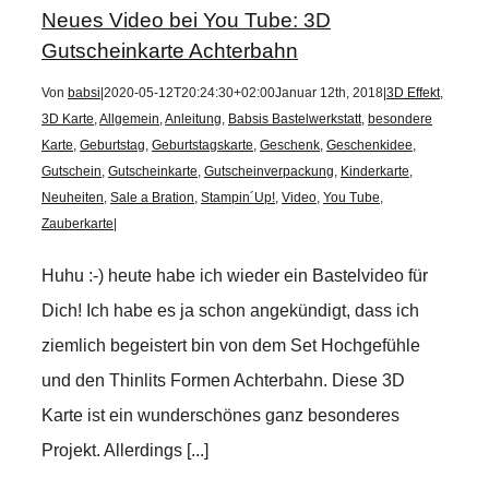
Neues Video bei You Tube: 3D
Gutscheinkarte Achterbahn
Von
babsi
|
2020-05-12T20:24:30+02:00
Januar 12th, 2018
|
3D Effekt
,
3D Karte
,
Allgemein
,
Anleitung
,
Babsis Bastelwerkstatt
,
besondere
Karte
,
Geburtstag
,
Geburtstagskarte
,
Geschenk
,
Geschenkidee
,
Gutschein
,
Gutscheinkarte
,
Gutscheinverpackung
,
Kinderkarte
,
Neuheiten
,
Sale a Bration
,
Stampin´Up!
,
Video
,
You Tube
,
Zauberkarte
|
Huhu :-) heute habe ich wieder ein Bastelvideo für
Dich! Ich habe es ja schon angekündigt, dass ich
ziemlich begeistert bin von dem Set Hochgefühle
und den Thinlits Formen Achterbahn. Diese 3D
Karte ist ein wunderschönes ganz besonderes
Projekt. Allerdings [...]