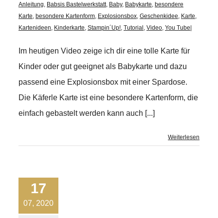
Anleitung
,
Babsis Bastelwerkstatt
,
Baby
,
Babykarte
,
besondere
Karte
,
besondere Kartenform
,
Explosionsbox
,
Geschenkidee
,
Karte
,
Kartenideen
,
Kinderkarte
,
Stampin´Up!
,
Tutorial
,
Video
,
You Tube
|
Im heutigen Video zeige ich dir eine tolle Karte für
Kinder oder gut geeignet als Babykarte und dazu
passend eine Explosionsbox mit einer Spardose.
Die Käferle Karte ist eine besondere Kartenform, die
einfach gebastelt werden kann auch [...]
Weiterlesen
17
07, 2020