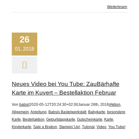
Weiterlesen
26
01, 2018
Neues Video bei You Tube: ZauBärhafte
Karte im Kuvert – Bestellaktion Februar
Von
babsi
|
2020-05-12T20:24:30+02:00
Januar 26th, 2018
|
Aktion
,
Allgemein
,
Anleitung
,
Babsis Bastelwerkstatt
,
Babykarte
,
besondere
Karte
,
Bestellaktion
,
Geburtstagskarte
,
Gutscheinkarte
,
Karte
,
Kinderkarte
,
Sale a Bration
,
Stampin´Up!
,
Tutorial
,
Video
,
You Tube
|