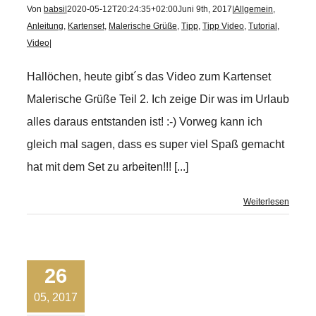
Von
babsi
|
2020-05-12T20:24:35+02:00
Juni 9th, 2017
|
Allgemein
,
Anleitung
,
Kartenset
,
Malerische Grüße
,
Tipp
,
Tipp Video
,
Tutorial
,
Video
|
Hallöchen, heute gibt´s das Video zum Kartenset
Malerische Grüße Teil 2. Ich zeige Dir was im Urlaub
alles daraus entstanden ist! :-) Vorweg kann ich
gleich mal sagen, dass es super viel Spaß gemacht
hat mit dem Set zu arbeiten!!! [...]
Weiterlesen
26
05, 2017