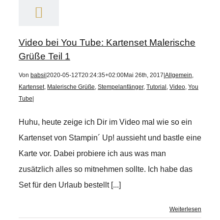
Video bei You Tube: Kartenset Malerische
Grüße Teil 1
Von
babsi
|
2020-05-12T20:24:35+02:00
Mai 26th, 2017
|
Allgemein
,
Kartenset
,
Malerische Grüße
,
Stempelanfänger
,
Tutorial
,
Video
,
You
Tube
|
Huhu, heute zeige ich Dir im Video mal wie so ein
Kartenset von Stampin´ Up! aussieht und bastle eine
Karte vor. Dabei probiere ich aus was man
zusätzlich alles so mitnehmen sollte. Ich habe das
Set für den Urlaub bestellt [...]
Weiterlesen