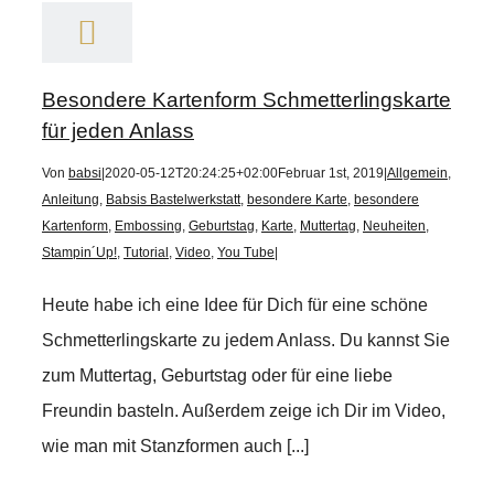
Besondere Kartenform Schmetterlingskarte
für jeden Anlass
Von
babsi
|
2020-05-12T20:24:25+02:00
Februar 1st, 2019
|
Allgemein
,
Anleitung
,
Babsis Bastelwerkstatt
,
besondere Karte
,
besondere
Kartenform
,
Embossing
,
Geburtstag
,
Karte
,
Muttertag
,
Neuheiten
,
Stampin´Up!
,
Tutorial
,
Video
,
You Tube
|
Heute habe ich eine Idee für Dich für eine schöne
Schmetterlingskarte zu jedem Anlass. Du kannst Sie
zum Muttertag, Geburtstag oder für eine liebe
Freundin basteln. Außerdem zeige ich Dir im Video,
wie man mit Stanzformen auch [...]