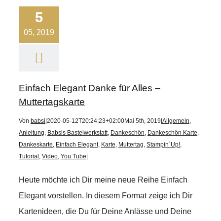
5
05, 2019
Einfach Elegant Danke für Alles –
Muttertagskarte
Von
babsi
|
2020-05-12T20:24:23+02:00
Mai 5th, 2019
|
Allgemein
,
Anleitung
,
Babsis Bastelwerkstatt
,
Dankeschön
,
Dankeschön Karte
,
Dankeskarte
,
Einfach Elegant
,
Karte
,
Muttertag
,
Stampin´Up!
,
Tutorial
,
Video
,
You Tube
|
Heute möchte ich Dir meine neue Reihe Einfach
Elegant vorstellen. In diesem Format zeige ich Dir
Kartenideen, die Du für Deine Anlässe und Deine