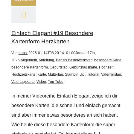
Einfach Elegant #19 Besondere
Kartenform Herzkarten
Von
babsi
|
2025-01-14T08:20:14+01:00
Januar 17th,
2025
|
Allgemein
,
Anleitung
,
Babsis Bastelwerkstatt
,
besondere Karte
,
besondere Kartenform
,
Geburtstag
,
Geburtstagskarte
,
Hochzeit
,
Hochzeitskarte
,
Karte
,
Muttertag
,
Stampin´Up!
,
Tutorial
,
Valentinstag
,
Vatertagskarte
,
Video
,
You Tube
|
In meiner Videoreihe Einfach Elegant zeige ich dir
besondere Karten, die schnell und einfach gemacht
sind aber immer etwas besonderes an sich haben.
Wie heute diese besondere Kartenform die super