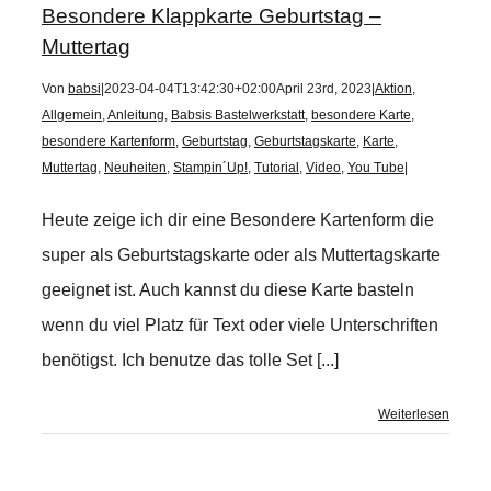
Besondere Klappkarte Geburtstag –
Muttertag
Von
babsi
|
2023-04-04T13:42:30+02:00
April 23rd, 2023
|
Aktion
,
Allgemein
,
Anleitung
,
Babsis Bastelwerkstatt
,
besondere Karte
,
besondere Kartenform
,
Geburtstag
,
Geburtstagskarte
,
Karte
,
Muttertag
,
Neuheiten
,
Stampin´Up!
,
Tutorial
,
Video
,
You Tube
|
Heute zeige ich dir eine Besondere Kartenform die
super als Geburtstagskarte oder als Muttertagskarte
geeignet ist. Auch kannst du diese Karte basteln
wenn du viel Platz für Text oder viele Unterschriften
benötigst. Ich benutze das tolle Set [...]
Weiterlesen