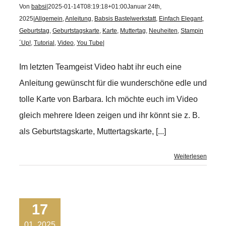
Von
babsi
|
2025-01-14T08:19:18+01:00
Januar 24th,
2025
|
Allgemein
,
Anleitung
,
Babsis Bastelwerkstatt
,
Einfach Elegant
,
Geburtstag
,
Geburtstagskarte
,
Karte
,
Muttertag
,
Neuheiten
,
Stampin
´Up!
,
Tutorial
,
Video
,
You Tube
|
Im letzten Teamgeist Video habt ihr euch eine
Anleitung gewünscht für die wunderschöne edle und
tolle Karte von Barbara. Ich möchte euch im Video
gleich mehrere Ideen zeigen und ihr könnt sie z. B.
als Geburtstagskarte, Muttertagskarte, [...]
Weiterlesen
17
01, 2025