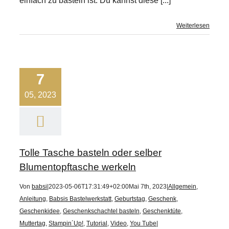
einfach zu basteln ist. Du kannst diese [...]
Weiterlesen
7
05, 2023
Tolle Tasche basteln oder selber
Blumentopftasche werkeln
Von
babsi
|
2023-05-06T17:31:49+02:00
Mai 7th, 2023
|
Allgemein
,
Anleitung
,
Babsis Bastelwerkstatt
,
Geburtstag
,
Geschenk
,
Geschenkidee
,
Geschenkschachtel basteln
,
Geschenktüte
,
Muttertag
,
Stampin´Up!
,
Tutorial
,
Video
,
You Tube
|