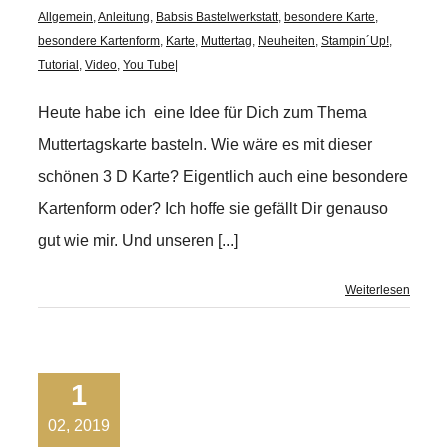
Allgemein
,
Anleitung
,
Babsis Bastelwerkstatt
,
besondere Karte
,
besondere Kartenform
,
Karte
,
Muttertag
,
Neuheiten
,
Stampin´Up!
,
Tutorial
,
Video
,
You Tube
|
Heute habe ich eine Idee für Dich zum Thema
Muttertagskarte basteln. Wie wäre es mit dieser
schönen 3 D Karte? Eigentlich auch eine besondere
Kartenform oder? Ich hoffe sie gefällt Dir genauso
gut wie mir. Und unseren [...]
Weiterlesen
1
02, 2019