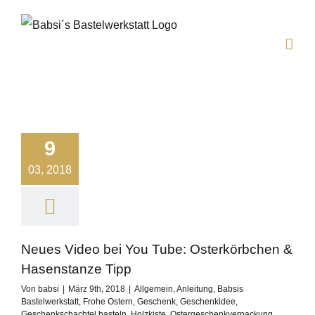
Zum
Inhalt
springen
9
03, 2018
Neues Video bei You Tube: Osterkörbchen &
Hasenstanze Tipp
Von
babsi
|
März 9th, 2018
|
Allgemein
,
Anleitung
,
Babsis
Bastelwerkstatt
,
Frohe Ostern
,
Geschenk
,
Geschenkidee
,
Geschenkschachtel basteln
,
Holzkiste
,
Ostergeschenkverpackung
,