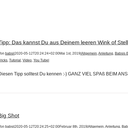
Tipp: Das kannst Du aus Deinem leeren Wink of Ste
Von
babsi
|
2020-05-12T20:24:24+02:00
Mai 1st, 2019
|
Allgemein
,
Anleitung
,
Babsis B
ricks
,
Tutorial
,
Video
,
You Tube
|
Diesen Tipp solltest Du kennen :-) GANZ VIEL SPAß BEIM
Big Shot
Von
babsi
|
2020-05-12T20:24:25+02:00
Februar 8th, 2019
|
Allgemein
,
Anleitung
,
Bab