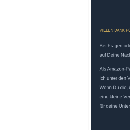
VIELEN DANK F
Bei Fragen od
auf Deine Nach
Als Amazon-Par
ich unter den 
Wenn Du die, ü
eine kleine Ve
für deine Unte