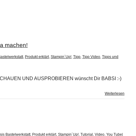
lla machen!
astelwerkstatt
,
Produkt erklärt
,
Stampin´Up!
,
Tipp
,
Tipp Video
,
Tipps und
 ANSCHAUEN UND AUSPROBIEREN wünscht Dir BABSI :-)
Weiterlesen
sis Bastelwerkstatt
,
Produkt erklärt
,
Stampin´Up!
,
Tutorial
,
Video
,
You Tube
|