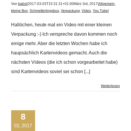
Von
babsi
|
2017-03-03T15:31:31+01:00
März 3rd, 2017
|
Allgemein
,
kleine Box
,
Schmetterlingsbox
,
Verpackung
,
Video
,
You Tube
|
Hallöchen, heute mal ein Video mit einer kleinen
Verpackung :-) Ich verspreche davon kommen noch
einige mehr. Aber die letzten Wochen habe ich
haupsächlich Kartenvideos gemacht. Auch die
nächsten Videos (die ich schon vorgearbeitet habe)
sind Kartenvideos soviel sei schon [...]
Weiterlesen
8
02, 2017