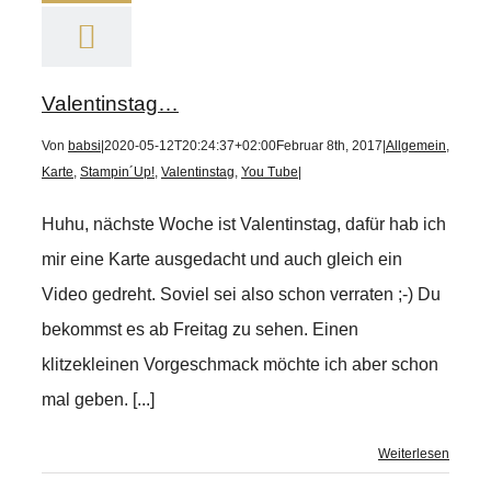
Valentinstag…
Von
babsi
|
2020-05-12T20:24:37+02:00
Februar 8th, 2017
|
Allgemein
,
Karte
,
Stampin´Up!
,
Valentinstag
,
You Tube
|
Huhu, nächste Woche ist Valentinstag, dafür hab ich
mir eine Karte ausgedacht und auch gleich ein
Video gedreht. Soviel sei also schon verraten ;-) Du
bekommst es ab Freitag zu sehen. Einen
klitzekleinen Vorgeschmack möchte ich aber schon
mal geben. [...]
Weiterlesen