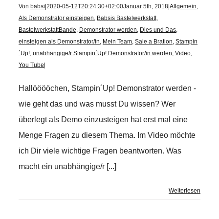
Von
babsi
|
2020-05-12T20:24:30+02:00
Januar 5th, 2018
|
Allgemein
,
Als Demonstrator einsteigen
,
Babsis Bastelwerkstatt
,
BastelwerkstattBande
,
Demonstrator werden
,
Dies und Das
,
einsteigen als Demonstrator/in
,
Mein Team
,
Sale a Bration
,
Stampin
´Up!
,
unabhängige/r Stampin´Up! Demonstrator/in werden
,
Video
,
You Tube
|
Hallööööchen, Stampin´Up! Demonstrator werden -
wie geht das und was musst Du wissen? Wer
überlegt als Demo einzusteigen hat erst mal eine
Menge Fragen zu diesem Thema. Im Video möchte
ich Dir viele wichtige Fragen beantworten. Was
macht ein unabhängige/r [...]
Weiterlesen