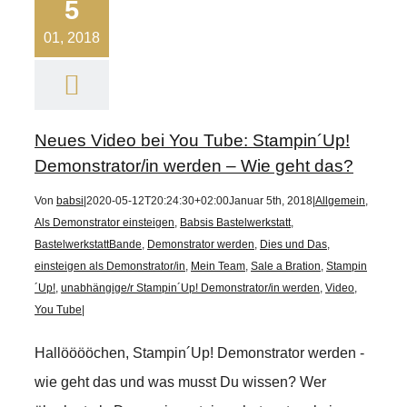
5
01, 2018
Neues Video bei You Tube: Stampin´Up!
Demonstrator/in werden – Wie geht das?
Von
babsi
|
2020-05-12T20:24:30+02:00
Januar 5th, 2018
|
Allgemein
,
Als Demonstrator einsteigen
,
Babsis Bastelwerkstatt
,
BastelwerkstattBande
,
Demonstrator werden
,
Dies und Das
,
einsteigen als Demonstrator/in
,
Mein Team
,
Sale a Bration
,
Stampin
´Up!
,
unabhängige/r Stampin´Up! Demonstrator/in werden
,
Video
,
You Tube
|
Hallööööchen, Stampin´Up! Demonstrator werden -
wie geht das und was musst Du wissen? Wer