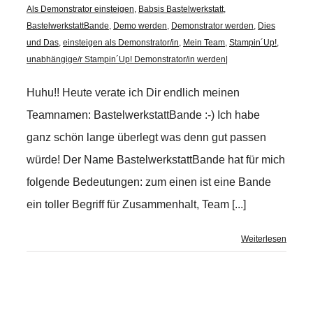
Als Demonstrator einsteigen
,
Babsis Bastelwerkstatt
,
BastelwerkstattBande
,
Demo werden
,
Demonstrator werden
,
Dies
und Das
,
einsteigen als Demonstrator/in
,
Mein Team
,
Stampin´Up!
,
unabhängige/r Stampin´Up! Demonstrator/in werden
|
Huhu!! Heute verate ich Dir endlich meinen
Teamnamen: BastelwerkstattBande :-) Ich habe
ganz schön lange überlegt was denn gut passen
würde! Der Name BastelwerkstattBande hat für mich
folgende Bedeutungen: zum einen ist eine Bande
ein toller Begriff für Zusammenhalt, Team [...]
Weiterlesen