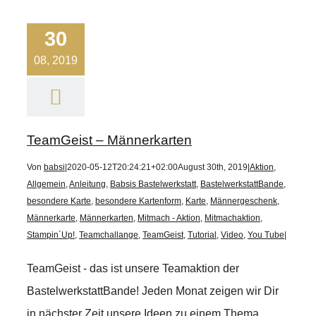
30
08, 2019
TeamGeist – Männerkarten
Von
babsi
|
2020-05-12T20:24:21+02:00
August 30th, 2019
|
Aktion
,
Allgemein
,
Anleitung
,
Babsis Bastelwerkstatt
,
BastelwerkstattBande
,
besondere Karte
,
besondere Kartenform
,
Karte
,
Männergeschenk
,
Männerkarte
,
Männerkarten
,
Mitmach - Aktion
,
Mitmachaktion
,
Stampin´Up!
,
Teamchallange
,
TeamGeist
,
Tutorial
,
Video
,
You Tube
|
TeamGeist - das ist unsere Teamaktion der
BastelwerkstattBande! Jeden Monat zeigen wir Dir
in nächster Zeit unsere Ideen zu einem Thema.