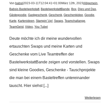
Von
babsi
|
2023-03-11T12:04:41+01:00
März 12th, 2023
|
Allgemein
,
Babsis Bastelwerkstatt
,
BastelwerkstattBande
,
Box
,
Dies und Das
,
Gästegoodie
,
Gastgeschenk
,
Geschenk
,
Geschenkidee
,
Goodie
,
Karte
,
Kartenideen
,
Stampin´Up!
,
Swaps
,
Teamchallange
,
TeamGeist
,
Video
,
You Tube
|
Deute möchte ich dir meine wundervollen
ertauschten Swaps und meine Karten und
Geschenke vom Live Teamtreffen der
BastelwerkstattBande zeigen und vorstellen. Swaps
sind kleine Goodies, Geschenke - Tauschprojekte
die man bei einem Basteltreffen untereinander
tauscht. Hier siehst [...]
Weiterlesen