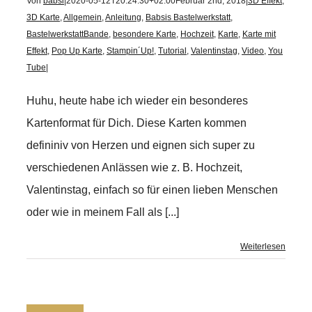
Von
babsi
|
2020-05-12T20:24:30+02:00
Februar 2nd, 2018
|
3D Effekt
,
3D Karte
,
Allgemein
,
Anleitung
,
Babsis Bastelwerkstatt
,
BastelwerkstattBande
,
besondere Karte
,
Hochzeit
,
Karte
,
Karte mit
Effekt
,
Pop Up Karte
,
Stampin´Up!
,
Tutorial
,
Valentinstag
,
Video
,
You
Tube
|
Huhu, heute habe ich wieder ein besonderes
Kartenformat für Dich. Diese Karten kommen
defininiv von Herzen und eignen sich super zu
verschiedenen Anlässen wie z. B. Hochzeit,
Valentinstag, einfach so für einen lieben Menschen
oder wie in meinem Fall als [...]
Weiterlesen