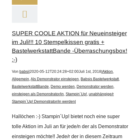
SUPER COOLE AKTION für Neueinsteiger
im Juli!!! 10 Stempelkissen gratis +
BastelwerkstattBande -Überraschungsbox!
:-)
Von
babsi
|
2020-05-12T20:24:28+02:00
Juli 1st, 2018
|
Aktion
,
Allgemein
,
Als Demonstrator einsteigen
,
Babsis Bastelwerkstatt
,
BastelwerkstattBande
,
Demo werden
,
Demonstrator werden
,
einsteigen als Demonstrator/in
,
Stampin´Up!
,
unabhängige/r
Stampin´Up! Demonstrator/in werden
|
Hallöchen :-) Stampin´Up! bietet noch eine super
tolle Aktion im Juli an für jede/n der als Demonstrator
einsteigen möchte!! Jede/r der in diesem Zeitraum