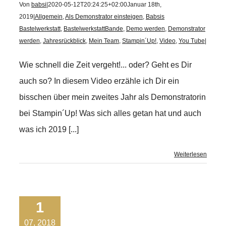
Von
babsi
|
2020-05-12T20:24:25+02:00
Januar 18th,
2019
|
Allgemein
,
Als Demonstrator einsteigen
,
Babsis
Bastelwerkstatt
,
BastelwerkstattBande
,
Demo werden
,
Demonstrator
werden
,
Jahresrückblick
,
Mein Team
,
Stampin´Up!
,
Video
,
You Tube
|
Wie schnell die Zeit vergeht!... oder? Geht es Dir
auch so? In diesem Video erzähle ich Dir ein
bisschen über mein zweites Jahr als Demonstratorin
bei Stampin´Up! Was sich alles getan hat und auch
was ich 2019 [...]
Weiterlesen
1
07, 2018