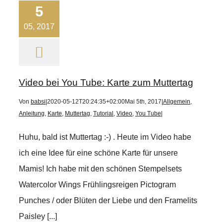
5
05, 2017
Video bei You Tube: Karte zum Muttertag
Von
babsi
|
2020-05-12T20:24:35+02:00
Mai 5th, 2017
|
Allgemein
,
Anleitung
,
Karte
,
Muttertag
,
Tutorial
,
Video
,
You Tube
|
Huhu, bald ist Muttertag :-) . Heute im Video habe
ich eine Idee für eine schöne Karte für unsere
Mamis! Ich habe mit den schönen Stempelsets
Watercolor Wings Frühlingsreigen Pictogram
Punches / oder Blüten der Liebe und den Framelits
Paisley [...]