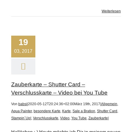
Weiterlesen
19
03, 2017
Zauberkarte – Shutter Card –
Verschlusskarte – Video bei You Tube
Von
babsi
|
2020-05-12T20:24:36+02:00
März 19th, 2017
|
Allgemein
,
Aqua Painter
,
besondere Karte
,
Karte
,
Sale a Bration
,
Shutter Card
,
Stampin´Up!
,
Verschlusskarte
,
Video
,
You Tube
,
Zauberkarte
|