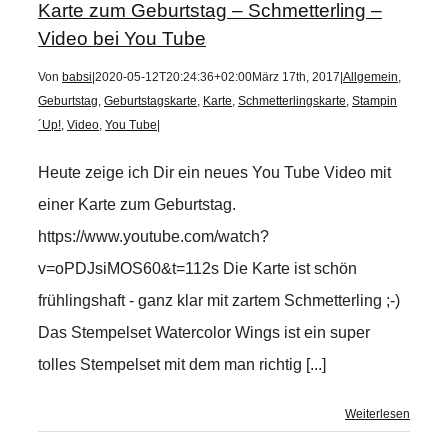
Karte zum Geburtstag – Schmetterling –
Video bei You Tube
Von
babsi
|
2020-05-12T20:24:36+02:00
März 17th, 2017
|
Allgemein
,
Geburtstag
,
Geburtstagskarte
,
Karte
,
Schmetterlingskarte
,
Stampin
´Up!
,
Video
,
You Tube
|
Heute zeige ich Dir ein neues You Tube Video mit
einer Karte zum Geburtstag.
https://www.youtube.com/watch?
v=oPDJsiMOS60&t=112s Die Karte ist schön
frühlingshaft - ganz klar mit zartem Schmetterling ;-)
Das Stempelset Watercolor Wings ist ein super
tolles Stempelset mit dem man richtig [...]
Weiterlesen