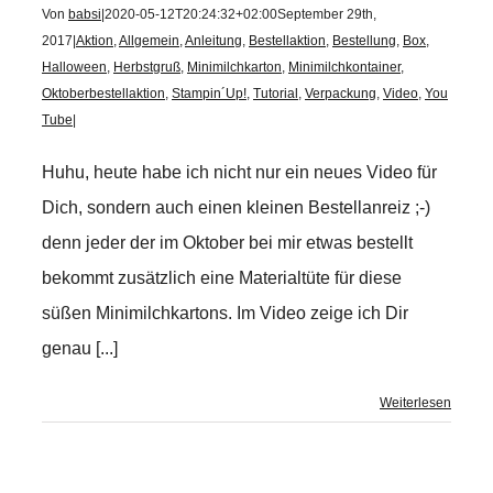
Von
babsi
|
2020-05-12T20:24:32+02:00
September 29th,
2017
|
Aktion
,
Allgemein
,
Anleitung
,
Bestellaktion
,
Bestellung
,
Box
,
Halloween
,
Herbstgruß
,
Minimilchkarton
,
Minimilchkontainer
,
Oktoberbestellaktion
,
Stampin´Up!
,
Tutorial
,
Verpackung
,
Video
,
You
Tube
|
Huhu, heute habe ich nicht nur ein neues Video für
Dich, sondern auch einen kleinen Bestellanreiz ;-)
denn jeder der im Oktober bei mir etwas bestellt
bekommt zusätzlich eine Materialtüte für diese
süßen Minimilchkartons. Im Video zeige ich Dir
genau [...]
Weiterlesen