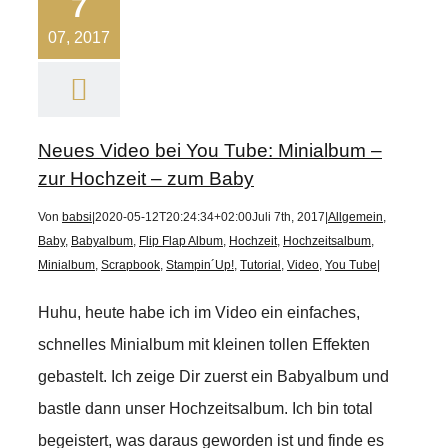
7
07, 2017
Neues Video bei You Tube: Minialbum –
zur Hochzeit – zum Baby
Von
babsi
|
2020-05-12T20:24:34+02:00
Juli 7th, 2017
|
Allgemein
,
Baby
,
Babyalbum
,
Flip Flap Album
,
Hochzeit
,
Hochzeitsalbum
,
Minialbum
,
Scrapbook
,
Stampin´Up!
,
Tutorial
,
Video
,
You Tube
|
Huhu, heute habe ich im Video ein einfaches,
schnelles Minialbum mit kleinen tollen Effekten
gebastelt. Ich zeige Dir zuerst ein Babyalbum und
bastle dann unser Hochzeitsalbum. Ich bin total
begeistert, was daraus geworden ist und finde es