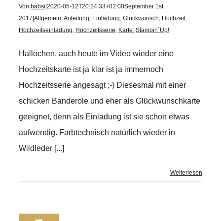
Von
babsi
|
2020-05-12T20:24:33+02:00
September 1st,
2017
|
Allgemein
,
Anleitung
,
Einladung
,
Glückwunsch
,
Hochzeit
,
Hochzeitseinladung
,
Hochzeitsserie
,
Karte
,
Stampin´Up!
|
Hallöchen, auch heute im Video wieder eine
Hochzeitskarte ist ja klar ist ja immernoch
Hochzeitsserie angesagt ;-) Diesesmal mit einer
schicken Banderole und eher als Glückwunschkarte
geeignet, denn als Einladung ist sie schon etwas
aufwendig. Farbtechnisch natürlich wieder in
Wildleder [...]
Weiterlesen