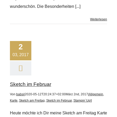
wunderschön. Die Besonderheiten [...]
Weiterlesen
2
03, 2017
Sketch im Februar
Von
babsi
|
2020-05-12T20:24:37+02:00
März 2nd, 2017
|
Allgemein
,
Karte
,
Sketch am Freitag
,
Sketch im Februar
,
Stampin´Up!
|
Heute möchte ich Dir meine Sketch am Freitag Karte