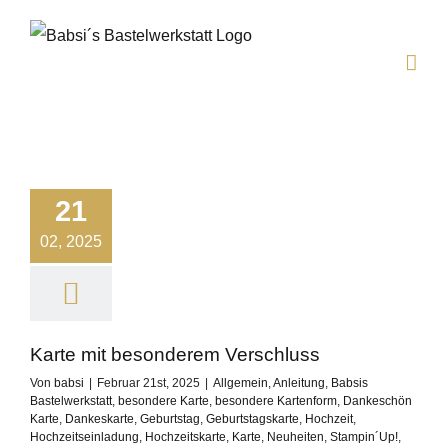
Zum
Inhalt
springen
21
02, 2025
Karte mit besonderem Verschluss
Von
babsi
|
Februar 21st, 2025
|
Allgemein
,
Anleitung
,
Babsis
Bastelwerkstatt
,
besondere Karte
,
besondere Kartenform
,
Dankeschön
Karte
,
Dankeskarte
,
Geburtstag
,
Geburtstagskarte
,
Hochzeit
,
Hochzeitseinladung
,
Hochzeitskarte
,
Karte
,
Neuheiten
,
Stampin´Up!
,