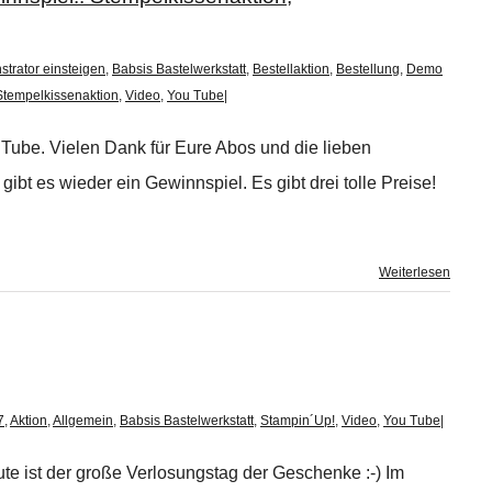
trator einsteigen
,
Babsis Bastelwerkstatt
,
Bestellaktion
,
Bestellung
,
Demo
Stempelkissenaktion
,
Video
,
You Tube
|
uTube. Vielen Dank für Eure Abos und die lieben
t es wieder ein Gewinnspiel. Es gibt drei tolle Preise!
Weiterlesen
7
,
Aktion
,
Allgemein
,
Babsis Bastelwerkstatt
,
Stampin´Up!
,
Video
,
You Tube
|
e ist der große Verlosungstag der Geschenke :-) Im