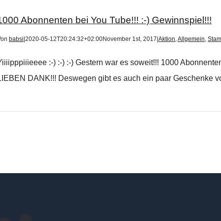
1000 Abonnenten bei You Tube!!! :-) Gewinnspiel!!!
Von
babsi
|
2020-05-12T20:24:32+02:00
November 1st, 2017
|
Aktion
,
Allgemein
,
Stam
Yiiiipppiiieeee :-) :-) :-) Gestern war es soweit!!! 1000 Abonnen
LIEBEN DANK!!! Deswegen gibt es auch ein paar Geschenke von mi