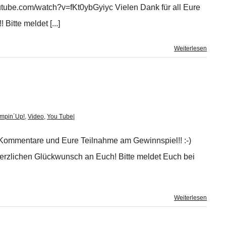
tube.com/watch?v=fKt0ybGyiyc Vielen Dank für all Eure
itte meldet [...]
Weiterlesen
mpin´Up!
,
Video
,
You Tube
|
n Kommentare und Eure Teilnahme am Gewinnspiel!! :-)
 Herzlichen Glückwunsch an Euch! Bitte meldet Euch bei
Weiterlesen