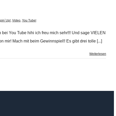
pin´Up!
,
Video
,
You Tube
|
ten bei You Tube hihi ich freu mich sehr!!! Und sage VIELEN
r! Mach mit beim Gewinnspiel!! Es gibt drei tolle [...]
Weiterlesen