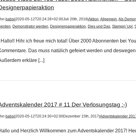
Designerpapieraktion
Von
babsi
|
2020-05-12T20:24:28+02:00
Juli 20th, 2018
|
Aktion
,
Allgemein
,
Als Demons
werden
,
Demonstrator werden
,
Designerpapieraktion
,
Dies und Das
,
Stampin´Up!
,
Hallo!! Hihi ich freue mich total! Über 2000 Abonnenten bei Yo
Kommentare. Das muss natülich gefeiert werden und deswegen gib
Außerdem erkläre [...]
Adventskalender 2017 # 11 Der Verlosungstag :-)
Von
babsi
|
2020-05-12T20:24:30+02:00
Dezember 15th, 2017
|
Adventskalender 201
Hallo und Herzlich Willkommen zum Adventskalender 2017! Heut