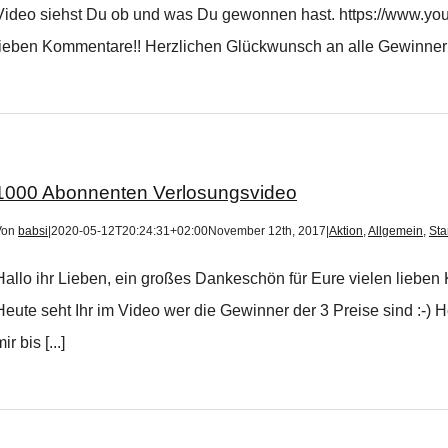
Video siehst Du ob und was Du gewonnen hast. https://www.you
lieben Kommentare!! Herzlichen Glückwunsch an alle Gewinner!! B
1000 Abonnenten Verlosungsvideo
Von
babsi
|
2020-05-12T20:24:31+02:00
November 12th, 2017
|
Aktion
,
Allgemein
,
Sta
Hallo ihr Lieben, ein großes Dankeschön für Eure vielen liebe
Heute seht Ihr im Video wer die Gewinner der 3 Preise sind :-)
ir bis [...]