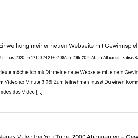
Einweihung meiner neuen Webseite mit Gewinnspiel 
Von
babsi
|
2020-05-12T20:24:24+02:00
April 20th, 2019
|
Aktion
,
Allgemein
,
Babsis Ba
Heute möchte ich mit Dir meine neue Webseite mit einem Gewin
im Video ab Minute 3:06! Zum teilnehmen musst Du einen Komm
findes das Video [...]
Neues Video bei You Tube: 2000 Abonnenten – Gewin