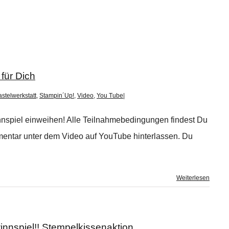
für Dich
stelwerkstatt
,
Stampin´Up!
,
Video
,
You Tube
|
nspiel einweihen! Alle Teilnahmebedingungen findest Du
entar unter dem Video auf YouTube hinterlassen. Du
Weiterlesen
nspiel!! Stempelkissenaktion,