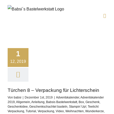
Zum
Inhalt
springen
1
12, 2019
Türchen 8 – Verpackung für Lichterschein
Von
babsi
|
Dezember 1st, 2019
|
Adventskalender
,
Adventskalender
2019
,
Allgemein
,
Anleitung
,
Babsis Bastelwerkstatt
,
Box
,
Geschenk
,
Geschenkidee
,
Geschenkschachtel basteln
,
Stampin´Up!
,
Teelicht
Verpackung
,
Tutorial
,
Verpackung
,
Video
,
Weihnachten
,
Wunderkerze
,