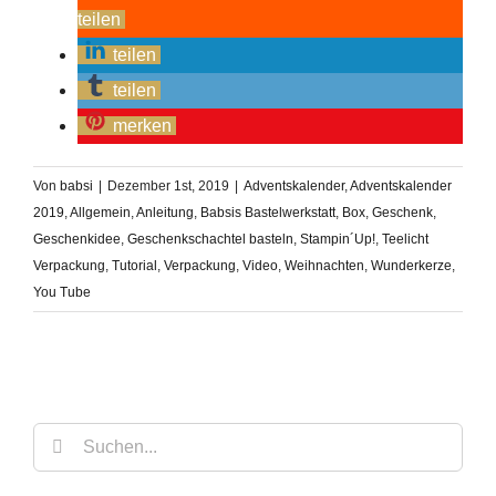
teilen
teilen
teilen
merken
Von
babsi
|
Dezember 1st, 2019
|
Adventskalender
,
Adventskalender
2019
,
Allgemein
,
Anleitung
,
Babsis Bastelwerkstatt
,
Box
,
Geschenk
,
Geschenkidee
,
Geschenkschachtel basteln
,
Stampin´Up!
,
Teelicht
Verpackung
,
Tutorial
,
Verpackung
,
Video
,
Weihnachten
,
Wunderkerze
,
You Tube
Suche
nach: