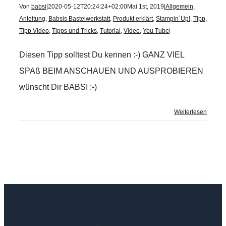
Von
babsi
|
2020-05-12T20:24:24+02:00
Mai 1st, 2019
|
Allgemein
,
Anleitung
,
Babsis Bastelwerkstatt
,
Produkt erklärt
,
Stampin´Up!
,
Tipp
,
Tipp Video
,
Tipps und Tricks
,
Tutorial
,
Video
,
You Tube
|
Diesen Tipp solltest Du kennen :-) GANZ VIEL
SPAß BEIM ANSCHAUEN UND AUSPROBIEREN
wünscht Dir BABSI :-)
Weiterlesen