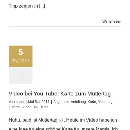
Tipp zeigen :-) [...]
Weiterlesen
5
05, 2017
Video bei You Tube: Karte zum Muttertag
Von
babsi
|
Mai 5th, 2017
|
Allgemein
,
Anleitung
,
Karte
,
Muttertag
,
Tutorial
,
Video
,
You Tube
Huhu, bald ist Muttertag :-) . Heute im Video habe ich
eine Idee für eine schöne Karte für unsere Mamis! Ich