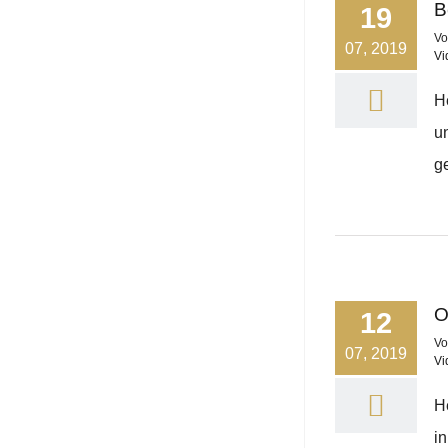
B
19
V
07, 2019
Vi
H
u
ge
O
12
V
07, 2019
Vi
H
in