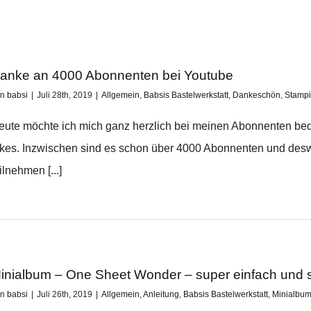
anke an 4000 Abonnenten bei Youtube
on
babsi
|
Juli 28th, 2019
|
Allgemein
,
Babsis Bastelwerkstatt
,
Dankeschön
,
Stampi
eute möchte ich mich ganz herzlich bei meinen Abonnenten bed
ikes. Inzwischen sind es schon über 4000 Abonnenten und desw
ilnehmen [...]
inialbum – One Sheet Wonder – super einfach und s
on
babsi
|
Juli 26th, 2019
|
Allgemein
,
Anleitung
,
Babsis Bastelwerkstatt
,
Minialbu