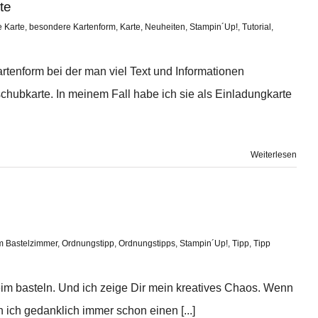
te
 Karte
,
besondere Kartenform
,
Karte
,
Neuheiten
,
Stampin´Up!
,
Tutorial
,
artenform bei der man viel Text und Informationen
chubkarte. In meinem Fall habe ich sie als Einladungkarte
Weiterlesen
m Bastelzimmer
,
Ordnungstipp
,
Ordnungstipps
,
Stampin´Up!
,
Tipp
,
Tipp
im basteln. Und ich zeige Dir mein kreatives Chaos. Wenn
n ich gedanklich immer schon einen [...]