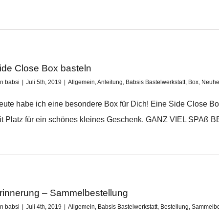
ide Close Box basteln
on
babsi
|
Juli 5th, 2019
|
Allgemein
,
Anleitung
,
Babsis Bastelwerkstatt
,
Box
,
Neuhe
eute habe ich eine besondere Box für Dich! Eine Side Close Box 
it Platz für ein schönes kleines Geschenk. GANZ VIEL SPAß
rinnerung – Sammelbestellung
on
babsi
|
Juli 4th, 2019
|
Allgemein
,
Babsis Bastelwerkstatt
,
Bestellung
,
Sammelbe