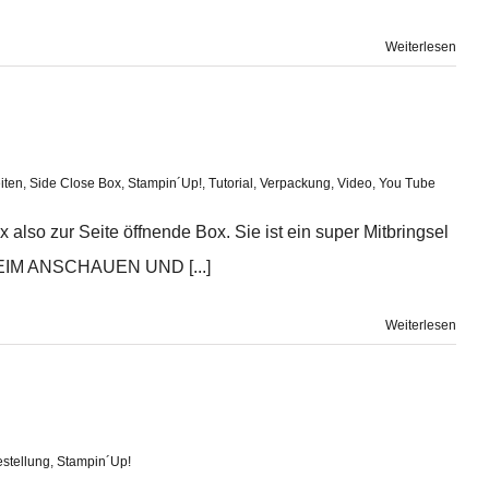
Weiterlesen
iten
,
Side Close Box
,
Stampin´Up!
,
Tutorial
,
Verpackung
,
Video
,
You Tube
also zur Seite öffnende Box. Sie ist ein super Mitbringsel
 BEIM ANSCHAUEN UND [...]
Weiterlesen
stellung
,
Stampin´Up!