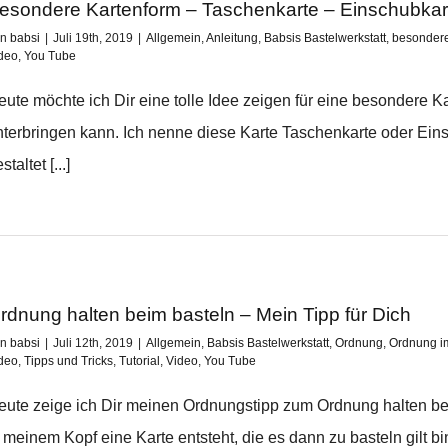
esondere Kartenform – Taschenkarte – Einschubkar
on
babsi
|
Juli 19th, 2019
|
Allgemein
,
Anleitung
,
Babsis Bastelwerkstatt
,
besondere
deo
,
You Tube
eute möchte ich Dir eine tolle Idee zeigen für eine besondere K
nterbringen kann. Ich nenne diese Karte Taschenkarte oder Eins
staltet [...]
rdnung halten beim basteln – Mein Tipp für Dich
on
babsi
|
Juli 12th, 2019
|
Allgemein
,
Babsis Bastelwerkstatt
,
Ordnung
,
Ordnung i
deo
,
Tipps und Tricks
,
Tutorial
,
Video
,
You Tube
eute zeige ich Dir meinen Ordnungstipp zum Ordnung halten be
 meinem Kopf eine Karte entsteht, die es dann zu basteln gilt bi