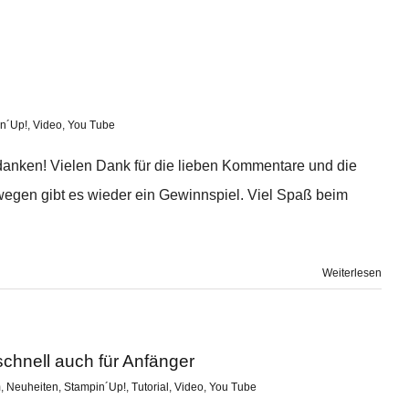
n´Up!
,
Video
,
You Tube
anken! Vielen Dank für die lieben Kommentare und die
egen gibt es wieder ein Gewinnspiel. Viel Spaß beim
Weiterlesen
chnell auch für Anfänger
m
,
Neuheiten
,
Stampin´Up!
,
Tutorial
,
Video
,
You Tube