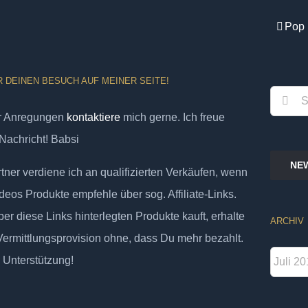
Pop 
R DEINEN BESUCH AUF MEINER SEITE!
Suche
er Anregungen
kontaktiere
mich gerne. Ich freue
nach:
Nachricht! Babsi
NE
ner verdiene ich an qualifizierten Verkäufen, wenn
deos Produkte empfehle über sog. Affiliate-Links.
er diese Links hinterlegten Produkte kauft, erhalte
ARCHIV
 Vermittlungsprovision ohne, dass Du mehr bezahlt.
Archiv
 Unterstützung!