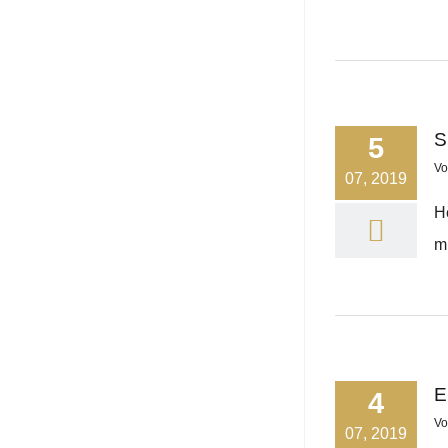
S
5
V
07, 2019
H
m
E
4
V
07, 2019