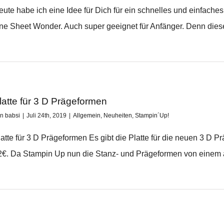
eute habe ich eine Idee für Dich für ein schnelles und einfache
ne Sheet Wonder. Auch super geeignet für Anfänger. Denn diese
latte für 3 D Prägeformen
on
babsi
|
Juli 24th, 2019
|
Allgemein
,
Neuheiten
,
Stampin´Up!
latte für 3 D Prägeformen Es gibt die Platte für die neuen 3 D P
2€. Da Stampin Up nun die Stanz- und Prägeformen von einem an