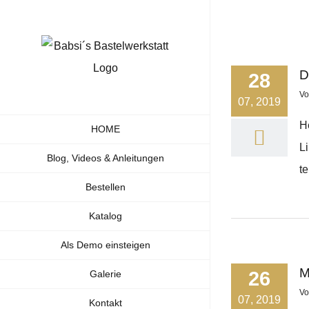
Zum
Inhalt
springen
D
28
V
07, 2019
H
HOME
L
Blog, Videos & Anleitungen
te
Bestellen
Katalog
Als Demo einsteigen
M
26
Galerie
V
07, 2019
Kontakt