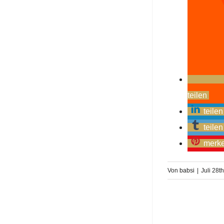
teilen
teilen
teilen
merk
Von
babsi
|
Juli 28t