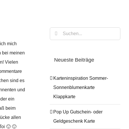
Suche
nach:
ich mich
h bei meinen
Neueste Beiträge
! Vielen
Kommentare
Karteninspiration Sommer-
chen sind es
Sonnenblumenkarte
nnenten und
Klappkarte
der ein
paß beim
Pop Up Gutschein- oder
rücke allen
Geldgeschenk Karte
Toi 🙂 🙂