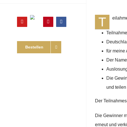
T
eilahm
Online
YouTube
Pinterest
Facebook
Shop
Teilnahme
Deutschla
Bestellen
für meine
Der Name 
Auslosung
Die Gewin
und teilen
Der Teilnahmesc
Die Gewinner mü
erneut und verk