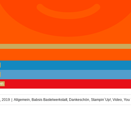
en
h, 2019
|
Allgemein
,
Babsis Bastelwerkstatt
,
Dankeschön
,
Stampin´Up!
,
Video
,
You