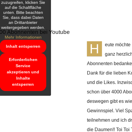
zuzugreifen, klicken Sie
auf die Schaltfläche
unten. Bitte beachten
Sie, dass dabei Daten
an Drittanbieter
weitergegeben werden.
00 Abonnenten bei Youtube
Mehr Informationen
H
eute möchte 
Inhalt entsperren
ganz herzlic
Erforderlichen
Abonnenten bedanken
Service
akzeptieren und
Dank für die lieben 
Inhalte
und die Likes. Inzwis
entsperren
schon über 4000 Abo
deswegen gibt es wie
Gewinnspiel. Viel S
teilnehmen und ich d
die Daumen!! Toi Toi 