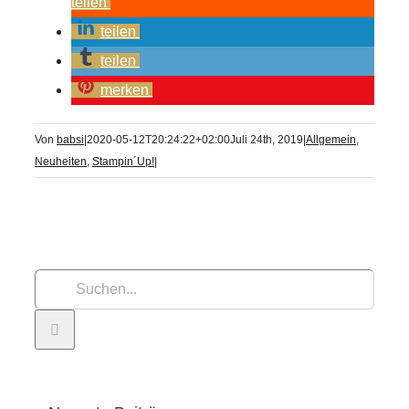
teilen
teilen
teilen
merken
Von
babsi
|
2020-05-12T20:24:22+02:00
Juli 24th, 2019
|
Allgemein
,
Neuheiten
,
Stampin´Up!
|
Suche
nach: