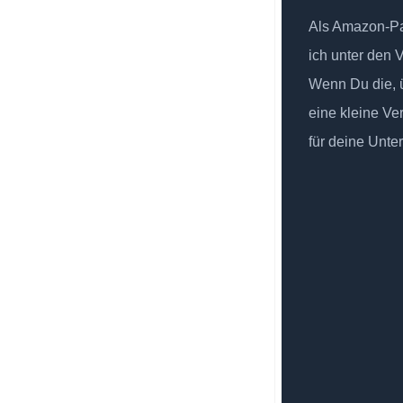
Als Amazon-Par
ich unter den 
Wenn Du die, ü
eine kleine Ve
für deine Unte