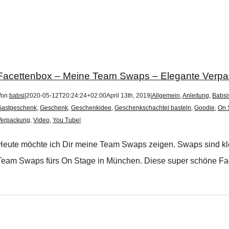
Facettenbox – Meine Team Swaps – Elegante Verpa
Von
babsi
|
2020-05-12T20:24:24+02:00
April 13th, 2019
|
Allgemein
,
Anleitung
,
Babsi
Gastgeschenk
,
Geschenk
,
Geschenkidee
,
Geschenkschachtel basteln
,
Goodie
,
On 
Verpackung
,
Video
,
You Tube
|
Heute möchte ich Dir meine Team Swaps zeigen. Swaps sind klei
Team Swaps fürs On Stage in München. Diese super schöne Facet