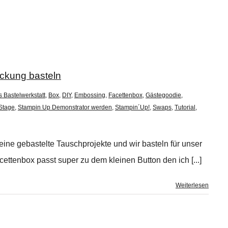
ckung basteln
s Bastelwerkstatt
,
Box
,
DIY
,
Embossing
,
Facettenbox
,
Gästegoodie
,
Stage
,
Stampin Up Demonstrator werden
,
Stampin´Up!
,
Swaps
,
Tutorial
,
ne gebastelte Tauschprojekte und wir basteln für unser
tenbox passt super zu dem kleinen Button den ich [...]
Weiterlesen