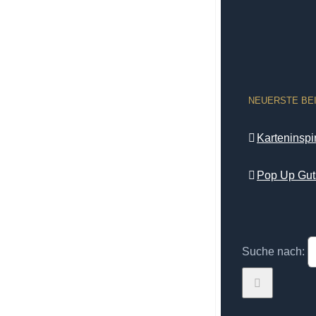
NEUERSTE BE
Karteninsp
Pop Up Gut
Suche nach: