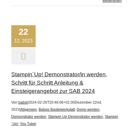
Weiterlesen
22
12, 2023
Stampin´Up! Demonstrator/in werden,
Schritt für Schritt Anleitung &
Einsteigerangebot zur SAB 2024
Von
babsi
|
2024-02-26T20:46:06+01:00
Dezember 22nd,
2023
|
Allgemein
,
Babsis Bastelwerkstatt
,
Demo werden
,
Demonstrator werden
,
Stampin Up Demonstrator werden
,
Stampin
´Up!
,
You Tube
|