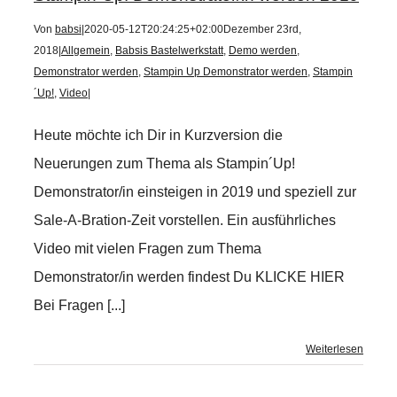
Von
babsi
|
2020-05-12T20:24:25+02:00
Dezember 23rd,
2018
|
Allgemein
,
Babsis Bastelwerkstatt
,
Demo werden
,
Demonstrator werden
,
Stampin Up Demonstrator werden
,
Stampin
´Up!
,
Video
|
Heute möchte ich Dir in Kurzversion die
Neuerungen zum Thema als Stampin´Up!
Demonstrator/in einsteigen in 2019 und speziell zur
Sale-A-Bration-Zeit vorstellen. Ein ausführliches
Video mit vielen Fragen zum Thema
Demonstrator/in werden findest Du KLICKE HIER
Bei Fragen [...]
Weiterlesen