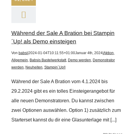
Während der Sale A Bration bei Stampin
´Up! als Demo einsteigen
Von
babsi
|
2024-01-04T10:11:55+01:00
Januar 4th, 2024
|
Aktion
,
Allgemein
,
Babsis Bastelwerkstatt
,
Demo werden
,
Demonstrator
werden
,
Neuheiten
,
Stampin´Up!
|
Während der Sale A Bration vom 4.1.2024 bis
29.2.2024 gibt es ein tolles Einsteigerangebot für
alle neuen Demonstratoren. Du kannst zwischen
zwei Optionen auswählen. Option 1) zusätzlich zum
Starterset kannst du dir eine Glasunterlage mit [...]