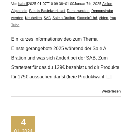
Von
babsi
|
2025-01-07T10:09:38+01:00
Januar 7th, 2025
|
Aktion
,
Allgemein
,
Babsis Bastelwerkstatt
,
Demo werden
,
Demonstrator
werden
,
Neuheiten
,
SAB
,
Sale a Bration
,
Stampin´Up!
,
Video
,
You
Tube
|
Ein kurzes Informationsvideo zum Thema
Einsteigerangebote 2025 während der Sale A
Bration und was sich ändert bei der SAB. Zum
Starterset für das du 129€ bezahlst und dir Produkte
für 175€ aussuchen darfst (freie Produktwahl [...]
Weiterlesen
4
01, 2024