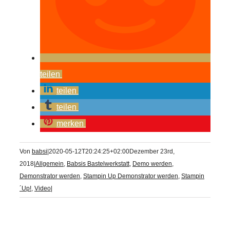
teilen
teilen
teilen
merken
Von
babsi
|
2020-05-12T20:24:25+02:00
Dezember 23rd,
2018
|
Allgemein
,
Babsis Bastelwerkstatt
,
Demo werden
,
Demonstrator werden
,
Stampin Up Demonstrator werden
,
Stampin
´Up!
,
Video
|