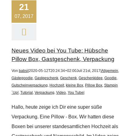
21
07, 2017
Neues Video bei You Tube: Hübsche
Pillow Box, Gastgeschenk, Verpackung
Von
babsi
|
2020-05-12T20:24:34+02:00
Juli 21st, 2017
|
Allgemein
,
Gästegoodie
,
Gastgeschenk
,
Geschenk
,
Geschenkidee
,
Goodie
,
Gutscheinverpackung
,
Hochzeit
,
kleine Box
,
Pillow Box
,
Stampin
´Up!
,
Tutorial
,
Verpackung
,
Video
,
You Tube
|
Hallo, heute zeige ich Dir eine super süße
Verpackung. Eine Pillow - Box. Wir hatten diese
Boxen bei unserer standesamtlichen Hochzeit als