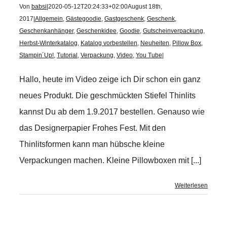
Von
babsi
|
2020-05-12T20:24:33+02:00
August 18th,
2017
|
Allgemein
,
Gästegoodie
,
Gastgeschenk
,
Geschenk
,
Geschenkanhänger
,
Geschenkidee
,
Goodie
,
Gutscheinverpackung
,
Herbst-Winterkatalog
,
Katalog vorbestellen
,
Neuheiten
,
Pillow Box
,
Stampin´Up!
,
Tutorial
,
Verpackung
,
Video
,
You Tube
|
Hallo, heute im Video zeige ich Dir schon ein ganz
neues Produkt. Die geschmückten Stiefel Thinlits
kannst Du ab dem 1.9.2017 bestellen. Genauso wie
das Designerpapier Frohes Fest. Mit den
Thinlitsformen kann man hübsche kleine
Verpackungen machen. Kleine Pillowboxen mit [...]
Weiterlesen