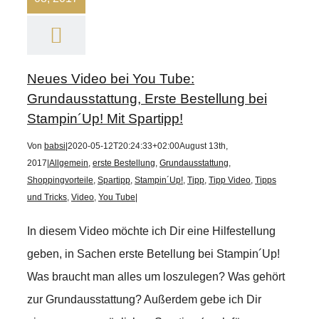
Neues Video bei You Tube:
Grundausstattung, Erste Bestellung bei
Stampin´Up! Mit Spartipp!
Von
babsi
|
2020-05-12T20:24:33+02:00
August 13th,
2017
|
Allgemein
,
erste Bestellung
,
Grundausstattung
,
Shoppingvorteile
,
Spartipp
,
Stampin´Up!
,
Tipp
,
Tipp Video
,
Tipps
und Tricks
,
Video
,
You Tube
|
In diesem Video möchte ich Dir eine Hilfestellung
geben, in Sachen erste Betellung bei Stampin´Up!
Was braucht man alles um loszulegen? Was gehört
zur Grundausstattung? Außerdem gebe ich Dir