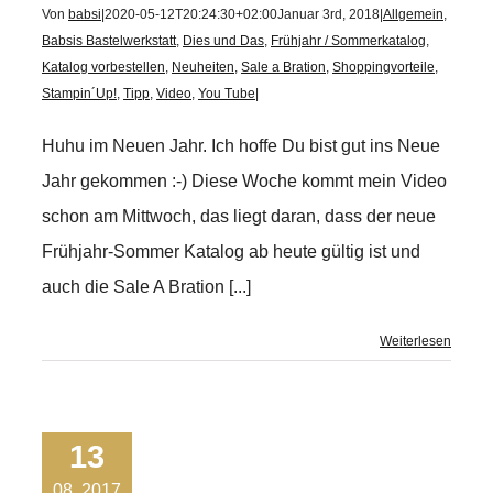
Von
babsi
|
2020-05-12T20:24:30+02:00
Januar 3rd, 2018
|
Allgemein
,
Babsis Bastelwerkstatt
,
Dies und Das
,
Frühjahr / Sommerkatalog
,
Katalog vorbestellen
,
Neuheiten
,
Sale a Bration
,
Shoppingvorteile
,
Stampin´Up!
,
Tipp
,
Video
,
You Tube
|
Huhu im Neuen Jahr. Ich hoffe Du bist gut ins Neue
Jahr gekommen :-) Diese Woche kommt mein Video
schon am Mittwoch, das liegt daran, dass der neue
Frühjahr-Sommer Katalog ab heute gültig ist und
auch die Sale A Bration [...]
Weiterlesen
13
08, 2017