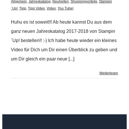
Allgemein
,
Jahreskatalog
,
Neuheiten
,
Shoppingvorteile
,
Stampin
´Up!
,
Tipp
,
Tipp Video
,
Video
,
You Tube
|
Huhu es ist soweit!!! Ab heute kannst Du aus dem
ganz neuen Jahreskatalog 2017-2018 von Stampin
´Up! bestellen!! :-) Ich habe heute wieder ein kleines
Video für Dich um Dir einen Überblick zu geben und
um Dir gleich ein paar neue [...]
Weiterlesen