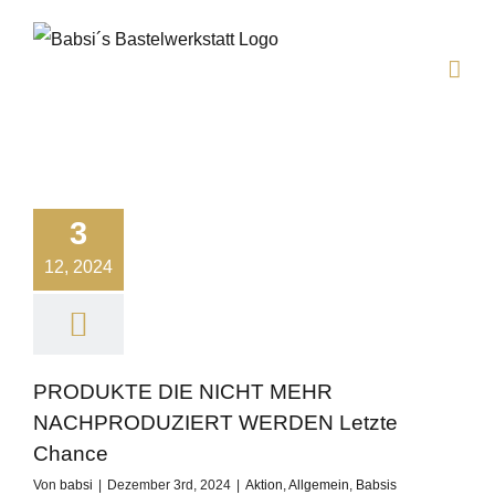
Zum
Inhalt
springen
3
12, 2024
PRODUKTE DIE NICHT MEHR
NACHPRODUZIERT WERDEN Letzte
Chance
Von
babsi
|
Dezember 3rd, 2024
|
Aktion
,
Allgemein
,
Babsis