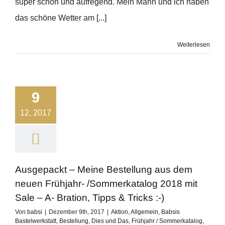
super schön und aufregend. Mein Mann und ich haben
das schöne Wetter am [...]
Weiterlesen
9
12, 2017
Ausgepackt – Meine Bestellung aus dem
neuen Frühjahr- /Sommerkatalog 2018 mit
Sale – A- Bration, Tipps & Tricks :-)
Von
babsi
|
Dezember 9th, 2017
|
Aktion
,
Allgemein
,
Babsis
Bastelwerkstatt
,
Bestellung
,
Dies und Das
,
Frühjahr / Sommerkatalog
,