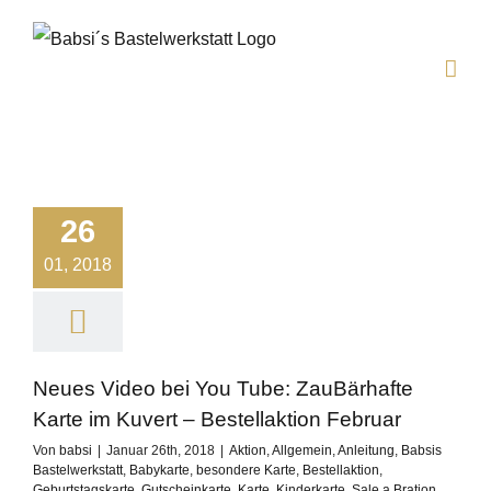
Zum
Inhalt
springen
26
01, 2018
Neues Video bei You Tube: ZauBärhafte
Karte im Kuvert – Bestellaktion Februar
Von
babsi
|
Januar 26th, 2018
|
Aktion
,
Allgemein
,
Anleitung
,
Babsis
Bastelwerkstatt
,
Babykarte
,
besondere Karte
,
Bestellaktion
,
Geburtstagskarte
,
Gutscheinkarte
,
Karte
,
Kinderkarte
,
Sale a Bration
,