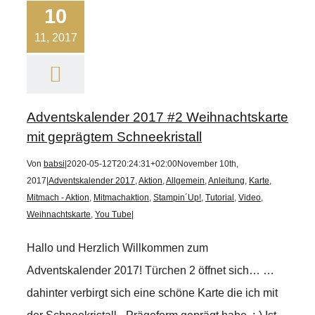
10
11, 2017
Adventskalender 2017 #2 Weihnachtskarte
mit geprägtem Schneekristall
Von
babsi
|
2020-05-12T20:24:31+02:00
November 10th,
2017
|
Adventskalender 2017
,
Aktion
,
Allgemein
,
Anleitung
,
Karte
,
Mitmach - Aktion
,
Mitmachaktion
,
Stampin´Up!
,
Tutorial
,
Video
,
Weihnachtskarte
,
You Tube
|
Hallo und Herzlich Willkommen zum
Adventskalender 2017! Türchen 2 öffnet sich… …
dahinter verbirgt sich eine schöne Karte die ich mit