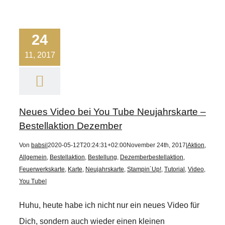
24
11, 2017
Neues Video bei You Tube Neujahrskarte –
Bestellaktion Dezember
Von
babsi
|
2020-05-12T20:24:31+02:00
November 24th, 2017
|
Aktion
,
Allgemein
,
Bestellaktion
,
Bestellung
,
Dezemberbestellaktion
,
Feuerwerkskarte
,
Karte
,
Neujahrskarte
,
Stampin´Up!
,
Tutorial
,
Video
,
You Tube
|
Huhu, heute habe ich nicht nur ein neues Video für
Dich, sondern auch wieder einen kleinen