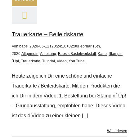
Trauerkarte – Beileidskarte
Von
babsi
|
2020-05-12T20:24:18+02:00
Februar 16th,
2020
|
Allgemein
,
Anleitung
,
Babsis Bastelwerkstatt
,
Karte
,
Stampin
´Up!
,
Trauerkarte
,
Tutorial
,
Video
,
You Tube
|
Heute zeige ich Dir eine schöne und einfache
Trauerkarte / Beileidskarte. Mit den Produkten die
ich Dir in dem Video, 1. Bestellung bei Stampin´ Up!
- Grundausstattung, empfohlen habe. Dieses Video
ist das 4.Video zu einer kleinen [...]
Weiterlesen