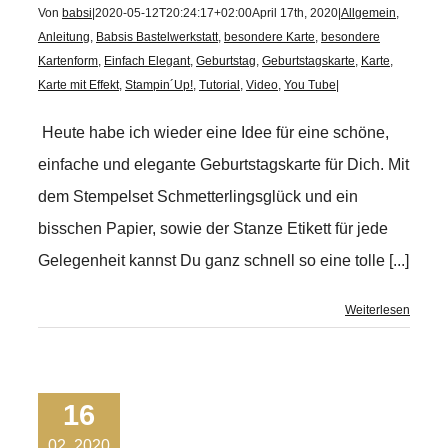
Von
babsi
|
2020-05-12T20:24:17+02:00
April 17th, 2020
|
Allgemein
,
Anleitung
,
Babsis Bastelwerkstatt
,
besondere Karte
,
besondere
Kartenform
,
Einfach Elegant
,
Geburtstag
,
Geburtstagskarte
,
Karte
,
Karte mit Effekt
,
Stampin´Up!
,
Tutorial
,
Video
,
You Tube
|
Heute habe ich wieder eine Idee für eine schöne,
einfache und elegante Geburtstagskarte für Dich. Mit
dem Stempelset Schmetterlingsglück und ein
bisschen Papier, sowie der Stanze Etikett für jede
Gelegenheit kannst Du ganz schnell so eine tolle [...]
Weiterlesen
16
02, 2020