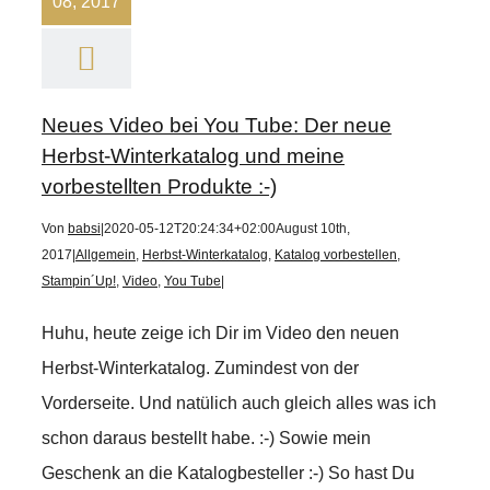
08, 2017
Neues Video bei You Tube: Der neue
Herbst-Winterkatalog und meine
vorbestellten Produkte :-)
Von
babsi
|
2020-05-12T20:24:34+02:00
August 10th,
2017
|
Allgemein
,
Herbst-Winterkatalog
,
Katalog vorbestellen
,
Stampin´Up!
,
Video
,
You Tube
|
Huhu, heute zeige ich Dir im Video den neuen
Herbst-Winterkatalog. Zumindest von der
Vorderseite. Und natülich auch gleich alles was ich
schon daraus bestellt habe. :-) Sowie mein
Geschenk an die Katalogbesteller :-) So hast Du