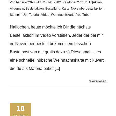
Von
babsi
|
2020-05-12T20:24:32+02:00
Oktober 27th, 2017
|
Aktion
,
Allgemein
,
Bestellaktion
,
Bestellung
,
Karte
,
Novemberbestellaktion
,
Stampin´Up!
,
Tutorial
,
Video
,
Weihnachtskarte
,
You Tube
|
Hallöchen, heute möchte ich Dir die nächste
Bestellaktion im Video vorstellen. Jeder der bei mir
im November bestellt bekommt ein bisschen
Bastelpost von mir gratis dazu :-) Diesesmal ist es
eine schnelle, hübsche Weihnachtskarte mit Kuvert,
die du als Materialpaket [...]
Weiterlesen
10