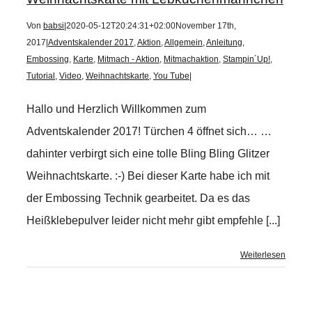
Von
babsi
|
2020-05-12T20:24:31+02:00
November 17th,
2017
|
Adventskalender 2017
,
Aktion
,
Allgemein
,
Anleitung
,
Embossing
,
Karte
,
Mitmach - Aktion
,
Mitmachaktion
,
Stampin´Up!
,
Tutorial
,
Video
,
Weihnachtskarte
,
You Tube
|
Hallo und Herzlich Willkommen zum
Adventskalender 2017! Türchen 4 öffnet sich… …
dahinter verbirgt sich eine tolle Bling Bling Glitzer
Weihnachtskarte. :-) Bei dieser Karte habe ich mit
der Embossing Technik gearbeitet. Da es das
Heißklebepulver leider nicht mehr gibt empfehle [...]
Weiterlesen