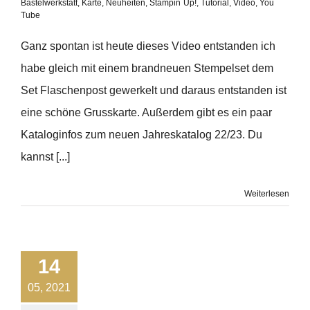
Bastelwerkstatt
,
Karte
,
Neuheiten
,
Stampin´Up!
,
Tutorial
,
Video
,
You
Tube
Ganz spontan ist heute dieses Video entstanden ich
habe gleich mit einem brandneuen Stempelset dem
Set Flaschenpost gewerkelt und daraus entstanden ist
eine schöne Grusskarte. Außerdem gibt es ein paar
Kataloginfos zum neuen Jahreskatalog 22/23. Du
kannst [...]
Weiterlesen
14
05, 2021