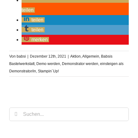
teilen
teilen
teilen
merken
Von
babsi
|
Dezember 12th, 2021
|
Aktion
,
Allgemein
,
Babsis
Bastelwerkstatt
,
Demo werden
,
Demonstrator werden
,
einsteigen als
Demonstrator/in
,
Stampin´Up!
Suche
nach: