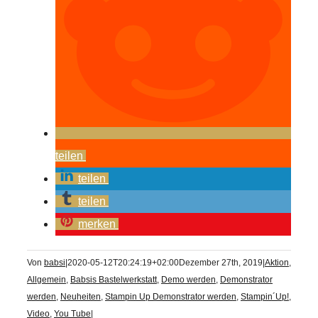
teilen
teilen
teilen
merken
Von
babsi
|
2020-05-12T20:24:19+02:00
Dezember 27th, 2019
|
Aktion
,
Allgemein
,
Babsis Bastelwerkstatt
,
Demo werden
,
Demonstrator
werden
,
Neuheiten
,
Stampin Up Demonstrator werden
,
Stampin´Up!
,
Video
,
You Tube
|