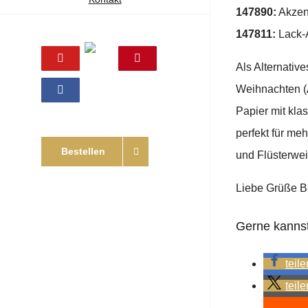
147890:
Akzen
147811:
Lack-A
Online
YouTube
Pinterest
Als Alternativ
Shop
Weihnachten (A
Facebook
Papier mit kla
perfekt für me
Bestellen
und Flüsterwei
Liebe Grüße B
Gerne kannst 
teile
teile