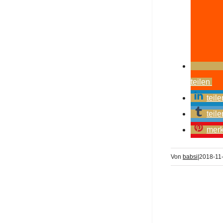
teilen
teile
teile
mer
Von
babsi
|
2018-11