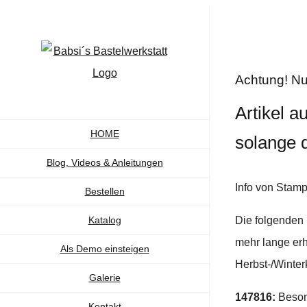
Zum
Inhalt
springen
Achtung! Nur
Artikel a
HOME
solange d
Blog, Videos & Anleitungen
Info von Stamp
Bestellen
Katalog
Die folgenden 
mehr lange erhä
Als Demo einsteigen
Herbst-/Winter
Galerie
147816:
Beson
Kontakt