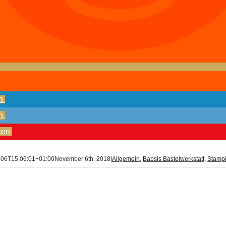
n
n
ken
-06T15:06:01+01:00
November 6th, 2018
|
Allgemein
,
Babsis Bastelwerkstatt
,
Stamp