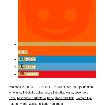
teilen
teilen
teilen
merken
Von
babsi
|
2020-05-12T20:24:24+02:00
April 26th, 2019
|
Allgemein
,
Anleitung
,
Babsis Bastelwerkstatt
,
Baby
,
Babykarte
,
besondere
Karte
,
besondere Kartenform
,
Karte
,
Karte mit Effekt
,
Stampin´Up!
,
Tutorial
,
Video
,
Wasserfallkarte
,
You Tube
|