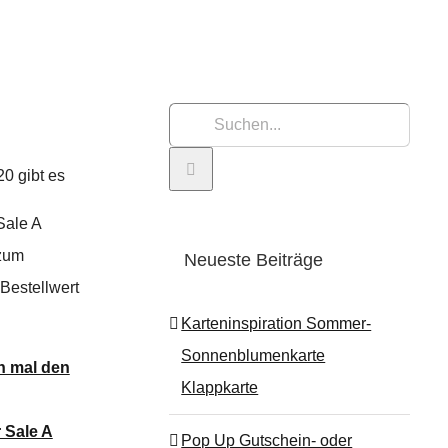
Suche
nach:
20 gibt es
ale A
zum
Neueste Beiträge
Bestellwert
Karteninspiration Sommer-
Sonnenblumenkarte
ch mal den
Klappkarte
 Sale A
Pop Up Gutschein- oder