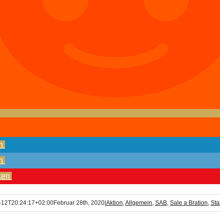
n
n
ken
-12T20:24:17+02:00
Februar 28th, 2020
|
Aktion
,
Allgemein
,
SAB
,
Sale a Bration
,
Sta