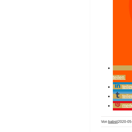
teilen
teile
teile
mer
Von
babsi
|
2020-05