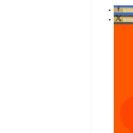
teile
teile