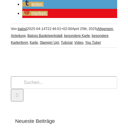
teilen
merken
Von
babsi
|
2025-04-14T22:46:01+02:00
April 25th, 2025
|
Allgemein
,
Anleitung
,
Babsis Bastelwerkstatt
,
besondere Karte
,
besondere
Kartenform
,
Karte
,
Stampin´Up!
,
Tutorial
,
Video
,
You Tube
|
Suche
nach:
Neueste Beiträge