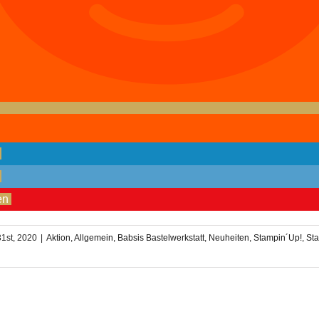
en
31st, 2020
|
Aktion
,
Allgemein
,
Babsis Bastelwerkstatt
,
Neuheiten
,
Stampin´Up!
,
Sta