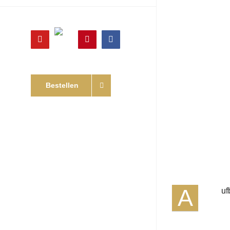
Online
YouTube
Pinterest
Facebook
Shop
Bestellen
A
uf