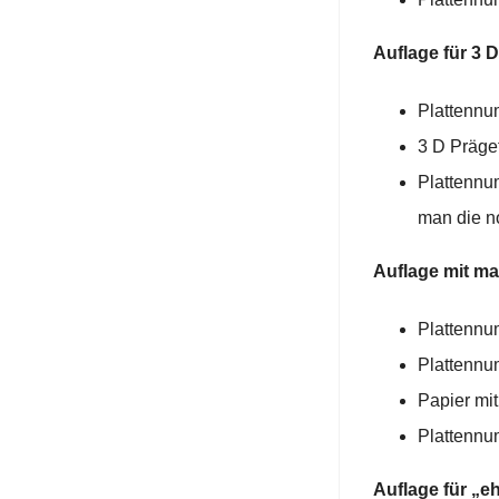
Auflage für 3 
Plattennu
3 D Präge
Plattennum
man die n
Auflage mit ma
Plattennu
Plattennu
Papier mit
Plattennu
Auflage für „e