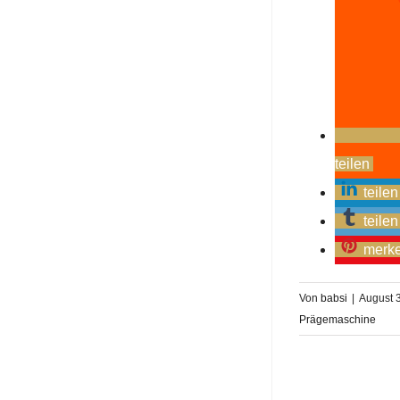
teilen
teilen
teilen
merk
Von
babsi
|
August 
Prägemaschine