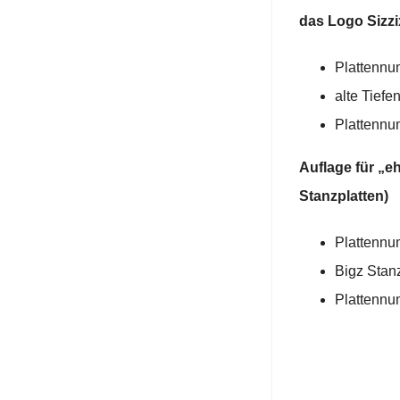
das Logo Sizzi
Plattennu
alte Tiefe
Plattennu
Auflage für „e
Stanzplatten)
Plattennu
Bigz Stan
Plattennu