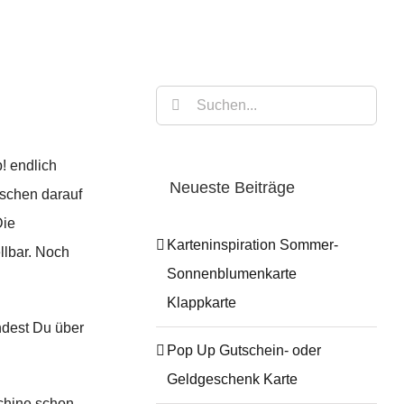
Suche
nach:
! endlich
Neueste Beiträge
isschen darauf
Die
Karteninspiration Sommer-
llbar. Noch
Sonnenblumenkarte
Klappkarte
ndest Du über
Pop Up Gutschein- oder
Geldgeschenk Karte
chine schon