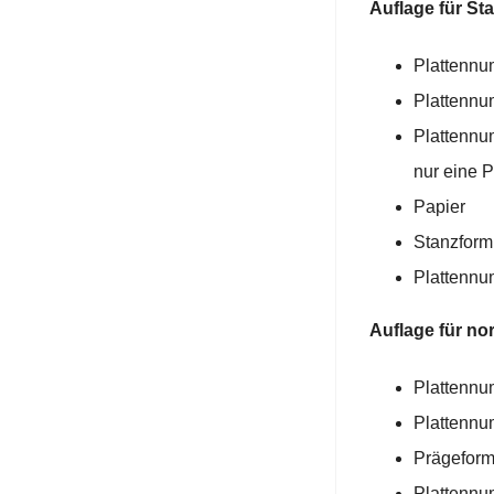
Auflage für St
Plattennu
Plattennu
Plattennum
nur eine P
Papier
Stanzform
Plattennu
Auflage für n
Plattennu
Plattennu
Prägeform
Plattennu