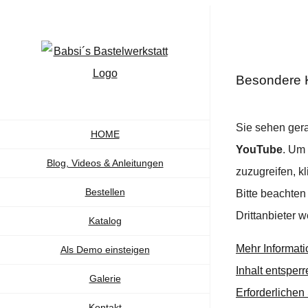
Zum
Inhalt
springen
Besondere K
Sie sehen gera
HOME
YouTube
. Um 
Blog, Videos & Anleitungen
zuzugreifen, kl
Bestellen
Bitte beachten
Drittanbieter 
Katalog
Mehr Informat
Als Demo einsteigen
Inhalt entsperr
Galerie
Erforderlichen
Kontakt