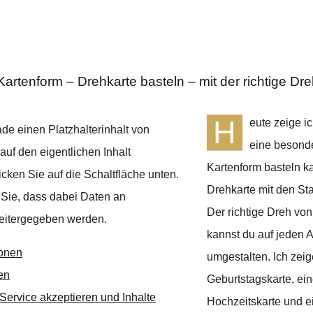
artenform – Drehkarte basteln – mit der richtige Dr
H
eute zeige ic
de einen Platzhalterinhalt von
eine besond
auf den eigentlichen Inhalt
Kartenform basteln k
icken Sie auf die Schaltfläche unten.
Drehkarte mit den St
 Sie, dass dabei Daten an
Der richtige Dreh vo
weitergegeben werden.
kannst du auf jeden 
ionen
umgestalten. Ich zeig
en
Geburtstagskarte, ei
 Service akzeptieren und Inhalte
Hochzeitskarte und e