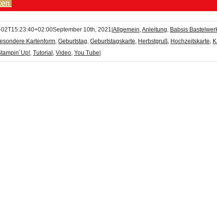
ken
-02T15:23:40+02:00
September 10th, 2021
|
Allgemein
,
Anleitung
,
Babsis Bastelwerk
esondere Kartenform
,
Geburtstag
,
Geburtstagskarte
,
Herbstgruß
,
Hochzeitskarte
,
K
Stampin´Up!
,
Tutorial
,
Video
,
You Tube
|