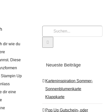
eh
Suche
nach:
h dir wie du
ere
annst. Diese
Neueste Beiträge
anzformen
n Stampin Up
Karteninspiration Sommer-
Anlass
Sonnenblumenkarte
e dir eine
Klappkarte
ne
ine
Pop Up Gutschein- oder