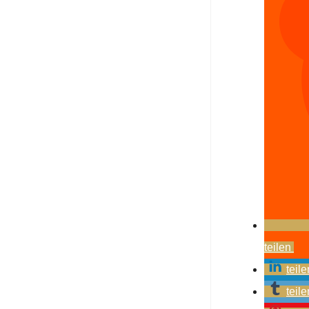
teilen
teile
teile