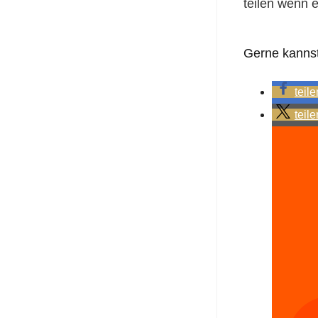
teilen wenn er
Gerne kannst 
teile
teile