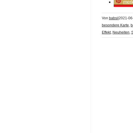
mer
Von
babsi
|
2021-06
besondere Karte
,
b
Effekt
,
Neuheiten
,