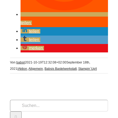
teilen
teilen
teilen
merken
Von
babsi
|
2021-10-19T12:32:08+02:00
September 18th,
2021
|
Aktion
,
Allgemein
,
Babsis Bastelwerkstatt
,
Stampin´Up!
|
Suche
nach: