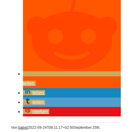
teilen
teilen
teilen
merken
Von
babsi
|
2022-09-24T08:11:17+02:00
September 25th,