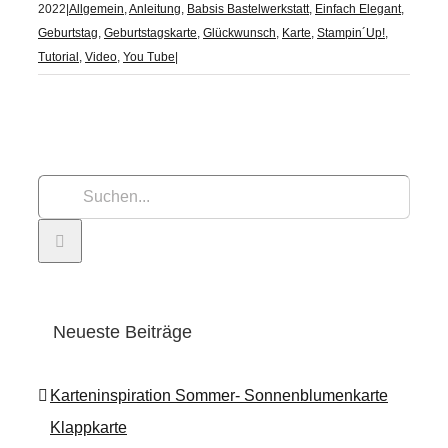
2022
|
Allgemein
,
Anleitung
,
Babsis Bastelwerkstatt
,
Einfach Elegant
,
Geburtstag
,
Geburtstagskarte
,
Glückwunsch
,
Karte
,
Stampin´Up!
,
Tutorial
,
Video
,
You Tube
|
Suche
nach:
Neueste Beiträge
Karteninspiration Sommer- Sonnenblumenkarte
Klappkarte